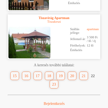
Értékelés
Tiszavirág Apartman
Tiszakeszi
Szállás
apartman
jellege:
3 500 Ft
Jellemző ár:
/ fő / éj
Férőhelyek:
12 fő
Értékelés
A keresés további találatai:
15
16
17
18
19
20
21
22
23
Bejelentkezés