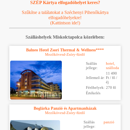
SZÉP Kártya elfogadóhelyet keres?
Szűkítse a találatokat a Széchenyi Pihenőkártya
elfogadóhelyekre!
(Kattintson ide!)
Szálláshelyek Miskolctapolca közelében:
Balneo Hotel Zsori Thermal & Wellness****
Mezőkövesd-Zsóry-fürdő
Szállás
hotel,
jellege:
szálloda
11 490
Jellemző ár:
Ft / fő /
éj
Férőhelyek:
270 fő
Értékelés
Boglárka Panzió és Apartmanházak
Mezőkövesd-Zsóry-fürdő
Szállás
panzió
jellege: