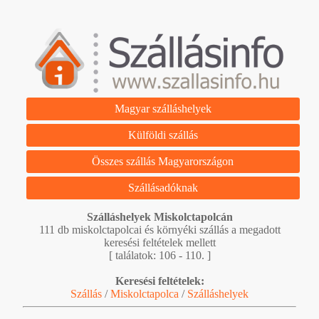
Magyar szálláshelyek
Külföldi szállás
Összes szállás Magyarországon
Szállásadóknak
Szálláshelyek Miskolctapolcán
111 db miskolctapolcai és környéki szállás a megadott
keresési feltételek mellett
[ találatok: 106 - 110. ]
Keresési feltételek:
Szállás
/
Miskolctapolca
/
Szálláshelyek