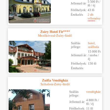
5 500 Ft /
Jellemző ár:
fő / éj
Férőhelyek:
43 fő
Értékelés
2 db
vélemény
Zsóry Hotel Fit****
Mezőkövesd-Zsóry-fürdő
Szállás
hotel,
jellege:
szálloda
15 000 Ft
Jellemző ár:
/ szoba /
éj
Férőhelyek:
150 fő
Értékelés
Zsófia Vendégház
Szihalom-Zsóry-fürdő
Szállás
vendégház
jellege:
4 800 Ft /
Jellemző ár:
fő / éj
Férőhelyek:
11 fő