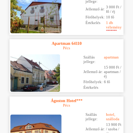
jellege:
3 000 Ft /
Jellemző ár:
fő / éj
Férőhelyek:
10 fő
Értékelés
1 db
vélemény
Apartman 64110
Pécs
Szállás
apartman
jellege:
15 000 Ft /
Jellemző ár:
apartman /
éj
Férőhelyek:
6 fő
Értékelés
Ágoston Hotel***
Pécs
Szállás
hotel,
jellege:
szálloda
13 900 Ft
Jellemző ár:
/ szoba /