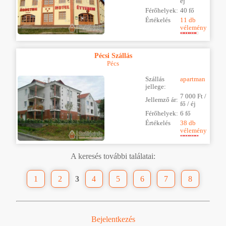
éj
Férőhelyek:
40 fő
Értékelés
11 db
vélemény
Pécsi Szállás
Pécs
Szállás
apartman
jellege:
7 000 Ft /
Jellemző ár:
fő / éj
Férőhelyek:
6 fő
Értékelés
38 db
vélemény
A keresés további találatai:
1
2
3
4
5
6
7
8
Bejelentkezés