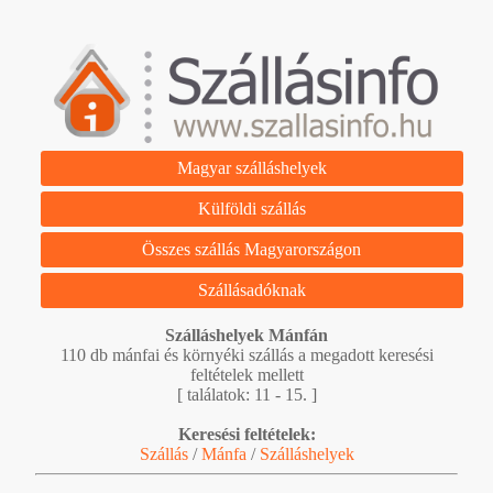
Magyar szálláshelyek
Külföldi szállás
Összes szállás Magyarországon
Szállásadóknak
Szálláshelyek Mánfán
110 db mánfai és környéki szállás a megadott keresési
feltételek mellett
[ találatok: 11 - 15. ]
Keresési feltételek:
Szállás
/
Mánfa
/
Szálláshelyek