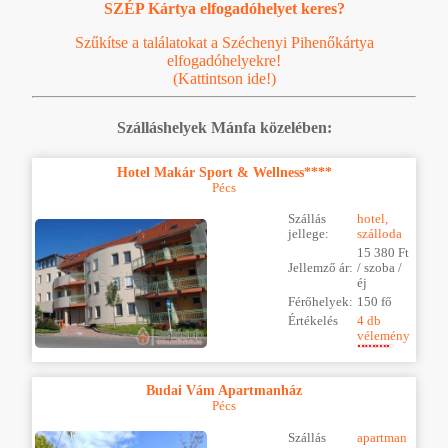
SZÉP Kártya elfogadóhelyet keres?
Szűkítse a találatokat a Széchenyi Pihenőkártya
elfogadóhelyekre!
(Kattintson ide!)
Szálláshelyek Mánfa közelében:
Hotel Makár Sport & Wellness****
Pécs
Szállás
hotel,
jellege:
szálloda
15 380 Ft
Jellemző ár:
/ szoba /
éj
Férőhelyek:
150 fő
Értékelés
4 db
vélemény
Budai Vám Apartmanház
Pécs
Szállás
apartman