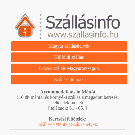
Magyar szálláshelyek
Külföldi szállás
Összes szállás Magyarországon
Szállásadóknak
Accommodations in Mánfa
110 db mánfai és környéki szállás a megadott keresési
feltételek mellett
[ találatok: 61 - 65. ]
Keresési feltételek:
Szállás
/
Mánfa
/
Szálláshelyek