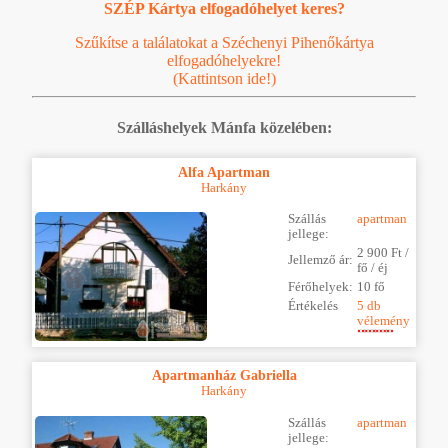
SZÉP Kártya elfogadóhelyet keres?
Szűkítse a találatokat a Széchenyi Pihenőkártya
elfogadóhelyekre!
(Kattintson ide!)
Szálláshelyek Mánfa közelében:
Alfa Apartman
Harkány
Szállás
apartman
jellege:
2 900 Ft /
Jellemző ár:
fő / éj
Férőhelyek:
10 fő
Értékelés
5 db
vélemény
Apartmanház Gabriella
Harkány
Szállás
apartman
jellege: