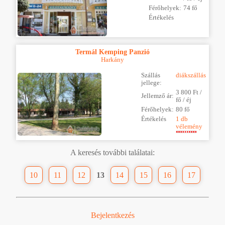
Férőhelyek:
74 fő
Értékelés
Termál Kemping Panzió
Harkány
Szállás
diákszállás
jellege:
3 800 Ft /
Jellemző ár:
fő / éj
Férőhelyek:
80 fő
Értékelés
1 db
vélemény
A keresés további találatai:
10
11
12
13
14
15
16
17
Bejelentkezés