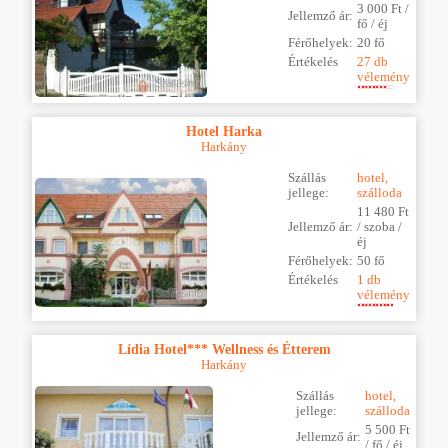
3 000 Ft /
Jellemző ár:
fő / éj
Férőhelyek:
20 fő
Értékelés
27 db
vélemény
Hotel Harka
Harkány
Szállás
hotel,
jellege:
szálloda
11 480 Ft
Jellemző ár:
/ szoba /
éj
Férőhelyek:
50 fő
Értékelés
1 db
vélemény
Lídia Hotel*** Wellness és Étterem
Harkány
Szállás
hotel,
jellege:
szálloda
5 500 Ft
Jellemző ár:
/ fő / éj