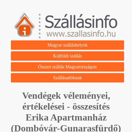
Magyar szálláshelyek
Külföldi szállás
Összes szállás Magyarországon
Szállásadóknak
Vendégek véleményei,
értékelései - összesítés
Erika Apartmanház
(Dombóvár-Gunarasfürdő)