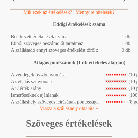
Mik ezek az értékelések?
|
Mennyire hitelesek?
Eddigi értékelések száma
Beérkezett értékelések száma:
1 db
Ebből szöveges beszámolót tartalmaz
1 db
A szállásadó ennyi szöveges értékelést törölt:
0 db
Átlagos pontszámok (1 db értékelés alapján)
A vendégek összbenyomása
(10 
Az ellátás színvonala
(10 
Ár / érték arány
(10 
Ismerőseiknek ajánlanák
(100
A szálláshely szöveges leírásának pontossága
(8 p
Vissza a szálláshely oldalára »
Szöveges értékelések