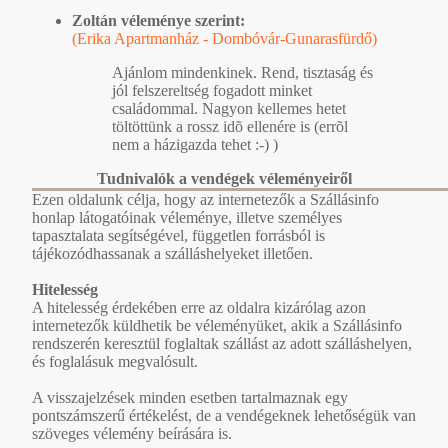
Zoltán véleménye szerint:
(Erika Apartmanház - Dombóvár-Gunarasfürdő)
Ajánlom mindenkinek. Rend, tisztaság és
jól felszereltség fogadott minket
családommal. Nagyon kellemes hetet
töltöttünk a rossz idõ ellenére is (errõl
nem a házigazda tehet :-) )
Tudnivalók a vendégek véleményeiről
Ezen oldalunk célja, hogy az internetezők a Szállásinfo
honlap látogatóinak véleménye, illetve személyes
tapasztalata segítségével, független forrásból is
tájékozódhassanak a szálláshelyeket illetően.
Hitelesség
A hitelesség érdekében erre az oldalra kizárólag azon
internetezők küldhetik be véleményüket, akik a Szállásinfo
rendszerén keresztül foglaltak szállást az adott szálláshelyen,
és foglalásuk megvalósult.
A visszajelzések minden esetben tartalmaznak egy
pontszámszerű értékelést, de a vendégeknek lehetőségük van
szöveges vélemény beírására is.