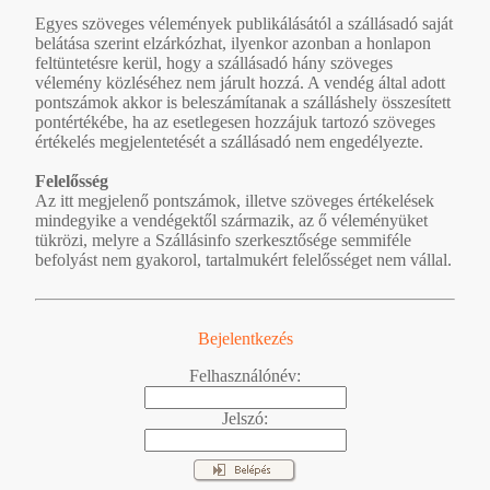
Egyes szöveges vélemények publikálásától a szállásadó saját
belátása szerint elzárkózhat, ilyenkor azonban a honlapon
feltüntetésre kerül, hogy a szállásadó hány szöveges
vélemény közléséhez nem járult hozzá. A vendég által adott
pontszámok akkor is beleszámítanak a szálláshely összesített
pontértékébe, ha az esetlegesen hozzájuk tartozó szöveges
értékelés megjelentetését a szállásadó nem engedélyezte.
Felelősség
Az itt megjelenő pontszámok, illetve szöveges értékelések
mindegyike a vendégektől származik, az ő véleményüket
tükrözi, melyre a Szállásinfo szerkesztősége semmiféle
befolyást nem gyakorol, tartalmukért felelősséget nem vállal.
Bejelentkezés
Felhasználónév:
Jelszó: