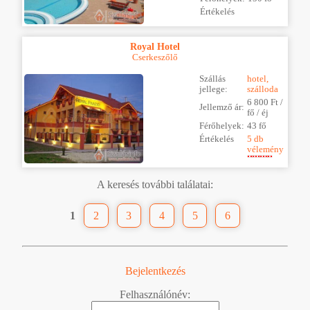
Értékelés
Royal Hotel
Cserkeszőlő
Szállás
hotel,
jellege:
szálloda
6 800 Ft /
Jellemző ár:
fő / éj
Férőhelyek:
43 fő
Értékelés
5 db
vélemény
A keresés további találatai:
1
2
3
4
5
6
Bejelentkezés
Felhasználónév: