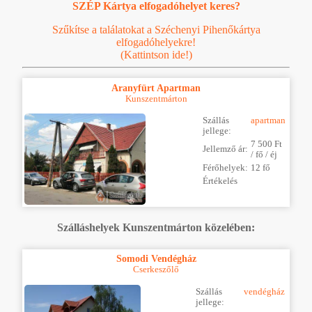
SZÉP Kártya elfogadóhelyet keres?
Szűkítse a találatokat a Széchenyi Pihenőkártya
elfogadóhelyekre!
(Kattintson ide!)
Aranyfürt Apartman
Kunszentmárton
Szállás
apartman
jellege:
7 500 Ft
Jellemző ár:
/ fő / éj
Férőhelyek:
12 fő
Értékelés
Szálláshelyek Kunszentmárton közelében:
Somodi Vendégház
Cserkeszőlő
Szállás
vendégház
jellege: