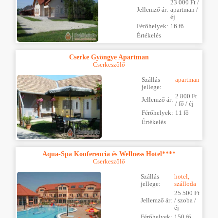
23 000 Ft /
Jellemző ár:
apartman /
éj
Férőhelyek:
16 fő
Értékelés
Cserke Gyöngye Apartman
Cserkeszőlő
Szállás
apartman
jellege:
2 800 Ft
Jellemző ár:
/ fő / éj
Férőhelyek:
11 fő
Értékelés
Aqua-Spa Konferencia és Wellness Hotel****
Cserkeszőlő
Szállás
hotel,
jellege:
szálloda
25 500 Ft
Jellemző ár:
/ szoba /
éj
Férőhelyek:
150 fő