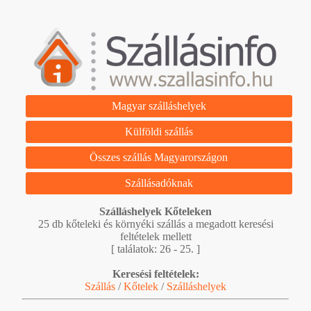
Magyar szálláshelyek
Külföldi szállás
Összes szállás Magyarországon
Szállásadóknak
Szálláshelyek Kőteleken
25 db kőteleki és környéki szállás a megadott keresési
feltételek mellett
[ találatok: 26 - 25. ]
Keresési feltételek:
Szállás
/
Kőtelek
/
Szálláshelyek