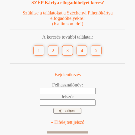
SZÉP Kártya elfogadóhelyet keres?
Szűkítse a találatokat a Széchenyi Pihenőkártya
elfogadóhelyekre!
(Kattintson ide!)
A keresés további találatai:
1
2
3
4
5
Bejelentkezés
Felhasználónév:
Jelszó:
» Elfelejtett jelszó