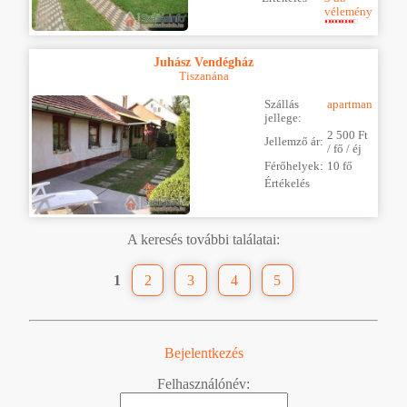
vélemény
Juhász Vendégház
Tiszanána
Szállás
apartman
jellege:
2 500 Ft
Jellemző ár:
/ fő / éj
Férőhelyek:
10 fő
Értékelés
A keresés további találatai:
1
2
3
4
5
Bejelentkezés
Felhasználónév: