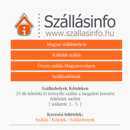
Magyar szálláshelyek
Külföldi szállás
Összes szállás Magyarországon
Szállásadóknak
Szálláshelyek Kőteleken
25 db kőteleki és környéki szállás a megadott keresési
feltételek mellett
[ találatok: 1 - 5. ]
Keresési feltételek:
Szállás
/
Kőtelek
/
Szálláshelyek