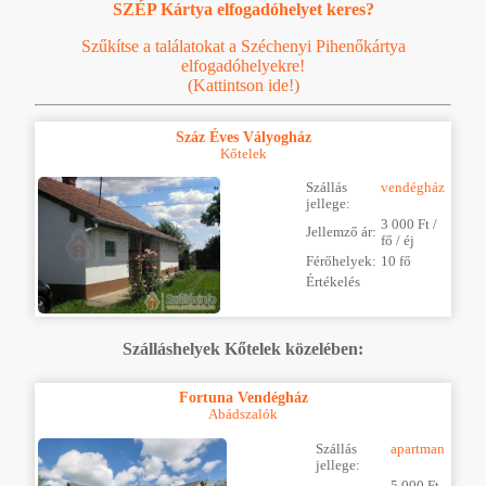
SZÉP Kártya elfogadóhelyet keres?
Szűkítse a találatokat a Széchenyi Pihenőkártya
elfogadóhelyekre!
(Kattintson ide!)
Száz Éves Vályogház
Kőtelek
Szállás
vendégház
jellege:
3 000 Ft /
Jellemző ár:
fő / éj
Férőhelyek:
10 fő
Értékelés
Szálláshelyek Kőtelek közelében:
Fortuna Vendégház
Abádszalók
Szállás
apartman
jellege:
5 000 Ft