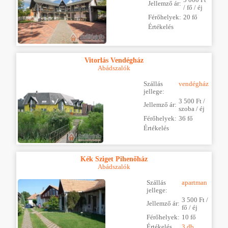
Jellemző ár:
/ fő / éj
Férőhelyek:
20 fő
Értékelés
Vitorlás Vendégház
Abádszalók
Szállás
vendégház
jellege:
3 500 Ft /
Jellemző ár:
szoba / éj
Férőhelyek:
36 fő
Értékelés
Kék Sziget Pihenőház
Abádszalók
Szállás
apartman
jellege:
3 500 Ft /
Jellemző ár:
fő / éj
Férőhelyek:
10 fő
Értékelés
3 db