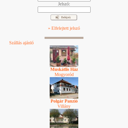
Jelszó:
» Elfelejtett jelszó
Szállás ajánló
Muskátlis Ház
Mogyoród
Polgár Panzió
Villány