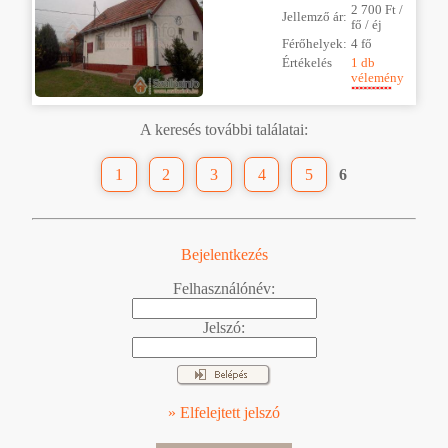
2 700 Ft /
Jellemző ár:
fő / éj
Férőhelyek:
4 fő
Értékelés
1 db
vélemény
A keresés további találatai:
1
2
3
4
5
6
Bejelentkezés
Felhasználónév:
Jelszó:
» Elfelejtett jelszó