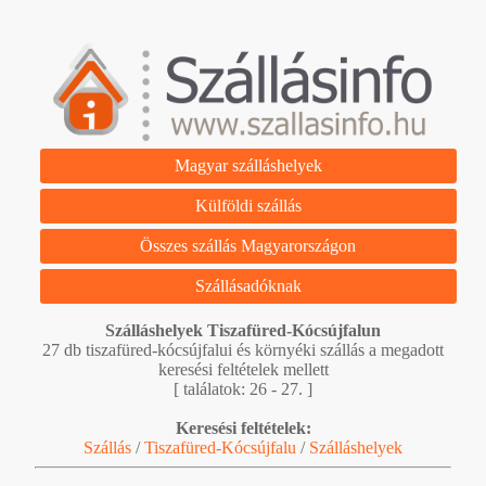
Magyar szálláshelyek
Külföldi szállás
Összes szállás Magyarországon
Szállásadóknak
Szálláshelyek Tiszafüred-Kócsújfalun
27 db tiszafüred-kócsújfalui és környéki szállás a megadott
keresési feltételek mellett
[ találatok: 26 - 27. ]
Keresési feltételek:
Szállás
/
Tiszafüred-Kócsújfalu
/
Szálláshelyek