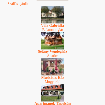
Szállás ajánló
Villa Gabriella
Balatonboglár
Sétány Vendégház
Alsóörs
Muskátlis Ház
Mogyoród
Apartmanok Tapolcán