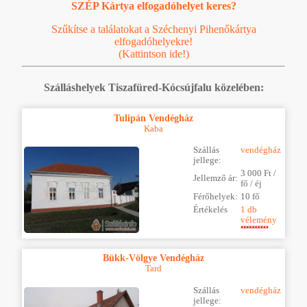
SZÉP Kártya elfogadóhelyet keres?
Szűkítse a találatokat a Széchenyi Pihenőkártya
elfogadóhelyekre!
(Kattintson ide!)
Szálláshelyek Tiszafüred-Kócsújfalu közelében:
Tulipán Vendégház
Kaba
Szállás
vendégház
jellege:
3 000 Ft /
Jellemző ár:
fő / éj
Férőhelyek:
10 fő
Értékelés
1 db
vélemény
Bükk-Völgye Vendégház
Tard
Szállás
vendégház
jellege: