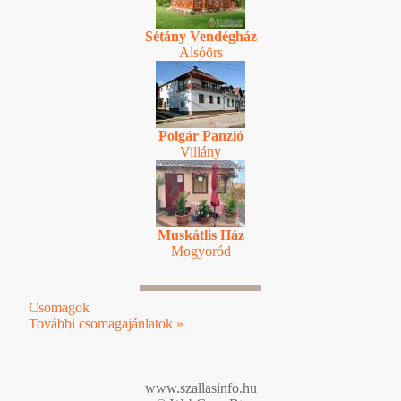
Sétány Vendégház
Alsóörs
Polgár Panzió
Villány
Muskátlis Ház
Mogyoród
Csomagok
További csomagajánlatok »
www.szallasinfo.hu