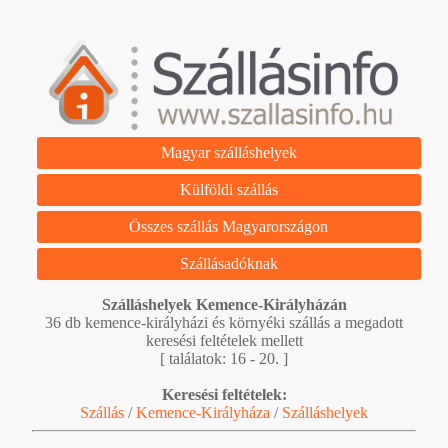
Magyar szálláshelyek
Külföldi szállás
Összes szállás Magyarországon
Szállásadóknak
Szálláshelyek Kemence-Királyházán
36 db kemence-királyházi és környéki szállás a megadott
keresési feltételek mellett
[ találatok: 16 - 20. ]
Keresési feltételek:
Szállás
/
Kemence-Királyháza
/
Szálláshelyek