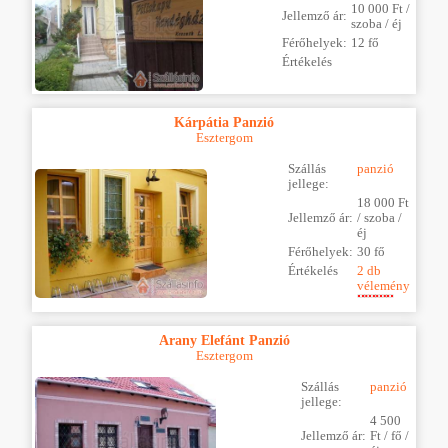
10 000 Ft /
Jellemző ár:
szoba / éj
Férőhelyek:
12 fő
Értékelés
Kárpátia Panzió
Esztergom
Szállás
panzió
jellege:
18 000 Ft
Jellemző ár:
/ szoba /
éj
Férőhelyek:
30 fő
Értékelés
2 db
vélemény
Arany Elefánt Panzió
Esztergom
Szállás
panzió
jellege:
4 500
Jellemző ár:
Ft / fő /