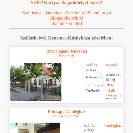
SZÉP Kártya elfogadóhelyet keres?
Szűkítse a találatokat a Széchenyi Pihenőkártya
elfogadóhelyekre!
(Kattintson ide!)
Szálláshelyek Kemence-Királyháza közelében:
Rácz Fogadó Kisoroszi
Kisoroszi
Szállás
fogadó
jellege:
4 800 Ft /
Jellemző ár:
fő / éj
Férőhelyek:
20 fő
Értékelés
14 db
vélemény
Piliskapu Vendégház
Pilisszentkereszt
Szállás
vendégház
jellege: