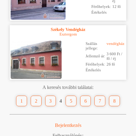
éj
Férőhelyek:
12 fő
Értékelés
Székely Vendégház
Esztergom
Szállás
vendégház
jellege:
3 600 Ft /
Jellemző ár:
fő / éj
Férőhelyek:
26 fő
Értékelés
A keresés további találatai:
1
2
3
4
5
6
7
8
Bejelentkezés
Felhasználónév: