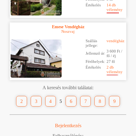
Értékelés
14 db
vélemény
Emese Vendégház
Noszvaj
Szállás
vendégház
jellege:
3 600 Ft /
Jellemző ár:
fő / éj
Férőhelyek:
27 fő
Értékelés
2 db
vélemény
A keresés további találatai:
2
3
4
5
6
7
8
9
Bejelentkezés
Felhasználónév: