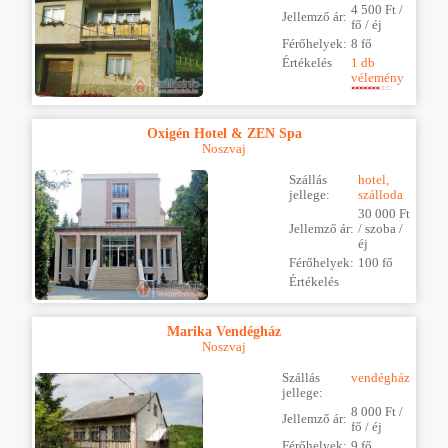
4 500 Ft /
Jellemző ár:
fő / éj
Férőhelyek:
8 fő
Értékelés
1 db
vélemény
Oxigén Hotel & ZEN Spa
Noszvaj
Szállás
hotel,
jellege:
szálloda
30 000 Ft
Jellemző ár:
/ szoba /
éj
Férőhelyek:
100 fő
Értékelés
Marika Vendégház
Noszvaj
Szállás
vendégház
jellege:
8 000 Ft /
Jellemző ár:
fő / éj
Férőhelyek:
9 fő