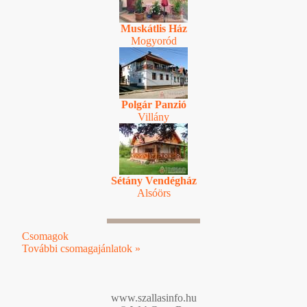
Muskátlis Ház
Mogyoród
Polgár Panzió
Villány
Sétány Vendégház
Alsóörs
Csomagok
További csomagajánlatok »
www.szallasinfo.hu