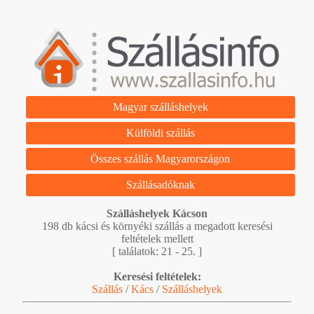
Magyar szálláshelyek
Külföldi szállás
Összes szállás Magyarországon
Szállásadóknak
Szálláshelyek Kácson
198 db kácsi és környéki szállás a megadott keresési
feltételek mellett
[ találatok: 21 - 25. ]
Keresési feltételek:
Szállás
/
Kács
/
Szálláshelyek