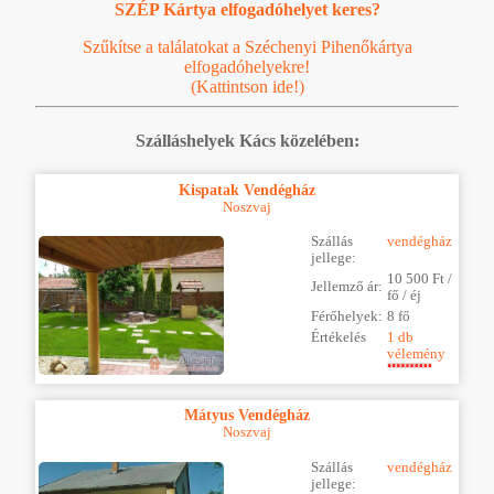
SZÉP Kártya elfogadóhelyet keres?
Szűkítse a találatokat a Széchenyi Pihenőkártya
elfogadóhelyekre!
(Kattintson ide!)
Szálláshelyek Kács közelében:
Kispatak Vendégház
Noszvaj
Szállás
vendégház
jellege:
10 500 Ft /
Jellemző ár:
fő / éj
Férőhelyek:
8 fő
Értékelés
1 db
vélemény
Mátyus Vendégház
Noszvaj
Szállás
vendégház
jellege: