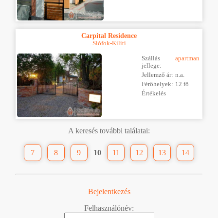
Carpital Residence
Siófok-Kiliti
Szállás
apartman
jellege:
Jellemző ár:
n.a.
Férőhelyek:
12 fő
Értékelés
A keresés további találatai:
7
8
9
10
11
12
13
14
Bejelentkezés
Felhasználónév: