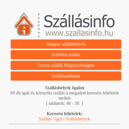
Magyar szálláshelyek
Külföldi szállás
Összes szállás Magyarországon
Szállásadóknak
Szálláshelyek Igalon
69 db igali és környéki szállás a megadott keresési feltételek
mellett
[ találatok: 46 - 50. ]
Keresési feltételek:
Szállás
/
Igal
/
Szálláshelyek