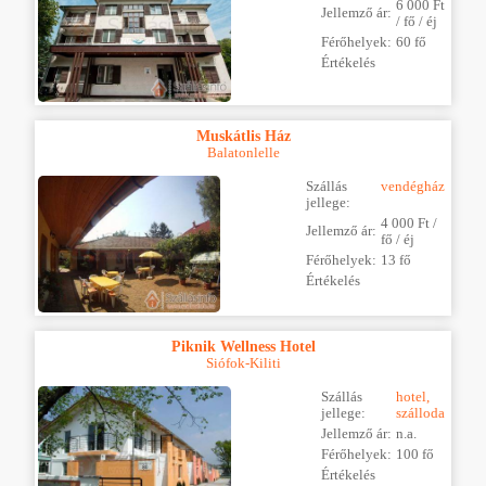
6 000 Ft
Jellemző ár:
/ fő / éj
Férőhelyek:
60 fő
Értékelés
Muskátlis Ház
Balatonlelle
Szállás
vendégház
jellege:
4 000 Ft /
Jellemző ár:
fő / éj
Férőhelyek:
13 fő
Értékelés
Piknik Wellness Hotel
Siófok-Kiliti
Szállás
hotel,
jellege:
szálloda
Jellemző ár:
n.a.
Férőhelyek:
100 fő
Értékelés