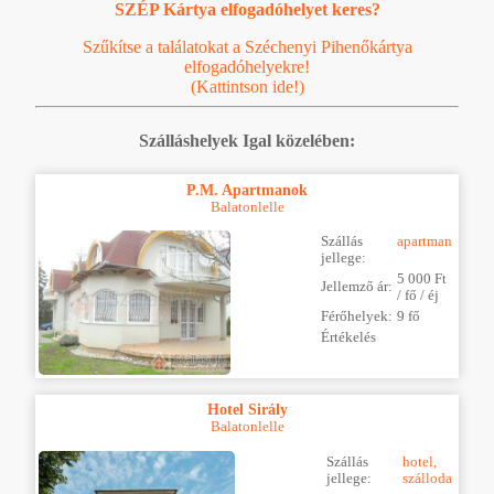
SZÉP Kártya elfogadóhelyet keres?
Szűkítse a találatokat a Széchenyi Pihenőkártya
elfogadóhelyekre!
(Kattintson ide!)
Szálláshelyek Igal közelében:
P.M. Apartmanok
Balatonlelle
Szállás
apartman
jellege:
5 000 Ft
Jellemző ár:
/ fő / éj
Férőhelyek:
9 fő
Értékelés
Hotel Sirály
Balatonlelle
Szállás
hotel,
jellege:
szálloda