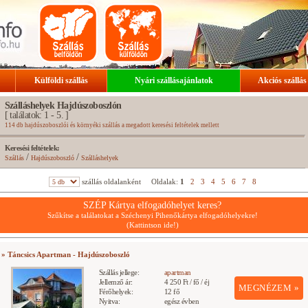
Külföldi szállás
Nyári szállásajánlatok
Akciós szállás
Szálláshelyek Hajdúszoboszlón
[ találatok: 1 - 5. ]
114 db hajdúszoboszlói és környéki szállás a megadott keresési feltételek mellett
Keresési feltételek:
/
/
Szállás
Hajdúszoboszló
Szálláshelyek
szállás oldalanként
Oldalak:
1
2
3
4
5
6
7
8
SZÉP Kártya elfogadóhelyet keres?
Szűkítse a találatokat a Széchenyi Pihenőkártya elfogadóhelyekre!
(Kattintson ide!)
» Táncsics Apartman - Hajdúszoboszló
Szállás jellege:
apartman
Jellemző ár:
4 250 Ft / fő / éj
MEGNÉZEM »
Férőhelyek:
12 fő
Nyitva:
egész évben