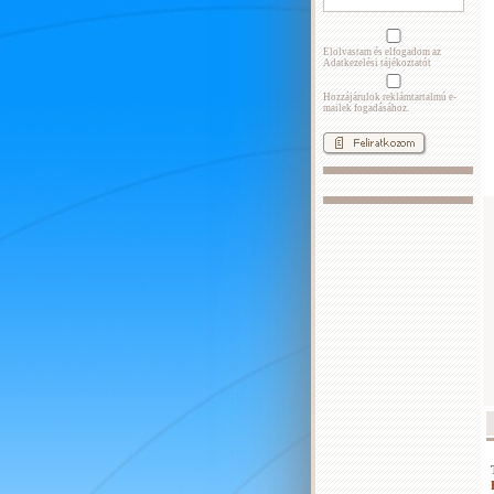
Elolvastam és elfogadom az
Adatkezelési tájékoztatót
Hozzájárulok reklámtartalmú e-
mailek fogadásához.