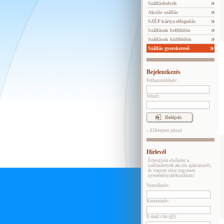
Szálláshelyek
Akciós szállás
SZÉP kártya elfogadás
Szállások belföldön
Szállások külföldön
Szállás gyorskereső
Bejelentkezés
Felhasználónév:
Jelszó:
» Elfelejtett jelszó
Hírlevél
Értesüljön elsőként a
szálláshelyek akciós ajánlatairól,
és vegyen részt ingyenes
nyereményjátékunkban!
Vezetéknév:
Keresztnév:
E-mail cím (@):