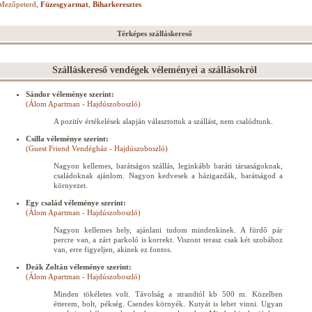
Mezőpeterd
,
Füzesgyarmat
,
Biharkeresztes
Térképes szálláskereső
Szálláskereső vendégek véleményei a szállásokról
Sándor véleménye szerint:
(Álom Apartman - Hajdúszoboszló)
A pozitív értékelések alapján választottuk a szállást, nem csalódtunk.
Csilla véleménye szerint:
(Guest Friend Vendégház - Hajdúszoboszló)
Nagyon kellemes, barátságos szállás, leginkább baráti társaságoknak,
családoknak ajánlom. Nagyon kedvesek a házigazdák, barátságod a
környezet.
Egy család véleménye szerint:
(Álom Apartman - Hajdúszoboszló)
Nagyon kellemes hely, ajánlani tudom mindenkinek. A fürdõ pár
percre van, a zárt parkoló is korrekt. Viszont terasz csak két szobához
van, erre figyeljen, akinek ez fontos.
Deák Zoltán véleménye szerint:
(Álom Apartman - Hajdúszoboszló)
Minden tökéletes volt. Távolság a strandtól kb 500 m. Közelben
étterem, bolt, pékség. Csendes környék. Kutyát is lehet vinni. Ugyan