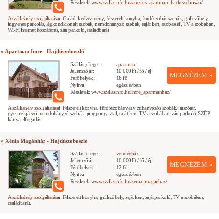
Részletek:
www.szallasinfo.hu/tancsics_apartman_hajduszoboszlo/
A szálláshely szolgáltatásai:
Családi kedvezmény, felszerelt konyha, fürdőszobás szobák, grillezőhely,
ingyenes parkolás, légkondicionált szobák, nemdohányzó szobák, saját kert, szobaszéf, TV a szobában,
Wi-Fi internet hozzáférés, zárt parkoló, családbarát.
» Apartman Imre - Hajdúszoboszló
Szállás jellege:
apartman
Jellemző ár:
10 000 Ft / fő / éj
MEGNÉZEM »
Férőhelyek:
16 fő
Nyitva:
egész évben
Részletek:
www.szallasinfo.hu/imre_apartmanhaz/
A szálláshely szolgáltatásai:
Felszerelt konyha, fürdőszobás vagy zuhanyozós szobák, játszótér,
gyermekjátszó, nemdohányzó szobák, pingpongasztal, saját kert, TV a szobában, zárt parkoló, SZÉP
kártya elfogadás.
» Xénia Magánház - Hajdúszoboszló
Szállás jellege:
vendégház
Jellemző ár:
10 000 Ft / fő / éj
MEGNÉZEM »
Férőhelyek:
12 fő
Nyitva:
egész évben
Részletek:
www.szallasinfo.hu/xenia_maganhaz/
A szálláshely szolgáltatásai:
Felszerelt konyha, grillezőhely, saját kert, saját parkoló, TV a szobában,
családbarát.