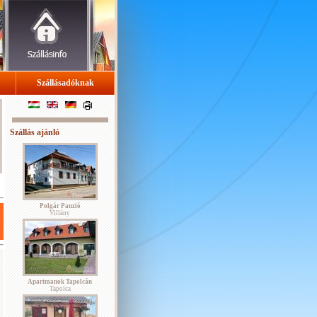
Szállásadóknak
Szállás ajánló
Polgár Panzió
Villány
Apartmanok Tapolcán
Tapolca