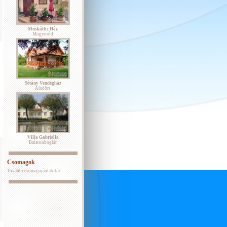
Muskátlis Ház
Mogyoród
Sétány Vendégház
Alsóörs
Villa Gabriella
Balatonboglár
Csomagok
További csomagajánlatok »