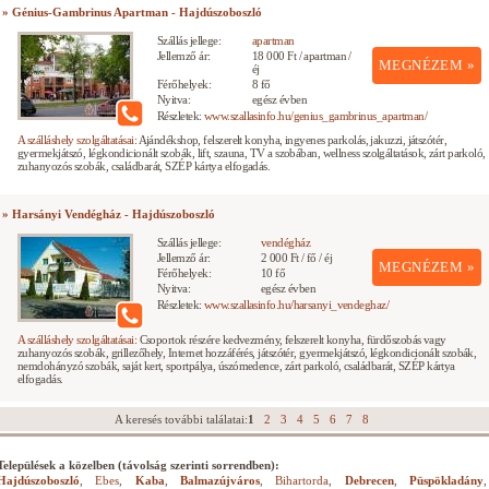
» Génius-Gambrinus Apartman - Hajdúszoboszló
Szállás jellege:
apartman
Jellemző ár:
18 000 Ft / apartman /
MEGNÉZEM »
éj
Férőhelyek:
8 fő
Nyitva:
egész évben
Részletek:
www.szallasinfo.hu/genius_gambrinus_apartman/
A szálláshely szolgáltatásai:
Ajándékshop, felszerelt konyha, ingyenes parkolás, jakuzzi, játszótér,
gyermekjátszó, légkondicionált szobák, lift, szauna, TV a szobában, wellness szolgáltatások, zárt parkoló,
zuhanyozós szobák, családbarát, SZÉP kártya elfogadás.
» Harsányi Vendégház - Hajdúszoboszló
Szállás jellege:
vendégház
Jellemző ár:
2 000 Ft / fő / éj
MEGNÉZEM »
Férőhelyek:
10 fő
Nyitva:
egész évben
Részletek:
www.szallasinfo.hu/harsanyi_vendeghaz/
A szálláshely szolgáltatásai:
Csoportok részére kedvezmény, felszerelt konyha, fürdőszobás vagy
zuhanyozós szobák, grillezőhely, Internet hozzáférés, játszótér, gyermekjátszó, légkondicionált szobák,
nemdohányzó szobák, saját kert, sportpálya, úszómedence, zárt parkoló, családbarát, SZÉP kártya
elfogadás.
A keresés további találatai:
1
2
3
4
5
6
7
8
Települések a közelben (távolság szerinti sorrendben):
Hajdúszoboszló
,
Ebes
,
Kaba
,
Balmazújváros
,
Bihartorda
,
Debrecen
,
Püspökladány
,