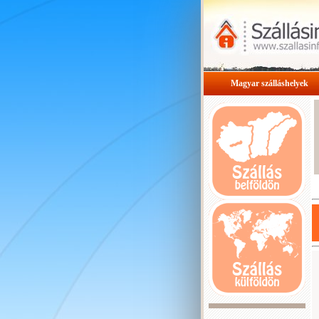
Magyar szálláshelyek