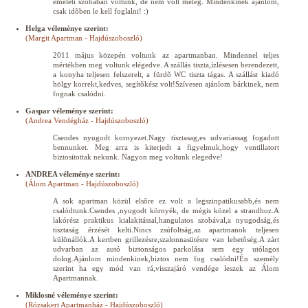
emeleti szobában voltunk, de nem volt meleg. Mindenkinek ajánlom,
csak idõben le kell foglalni! :)
Helga véleménye szerint:
(Margit Apartman - Hajdúszoboszló)
2011 május közepén voltunk az apartmanban. Mindennel teljes
mértékben meg voltunk elégedve. A szállás tiszta,ízlésesen berendezett,
a konyha teljesen felszerelt, a fürdõ WC tiszta tágas. A szállást kiadó
hölgy korrekt,kedves, segítõkész volt!Szívesen ajánlom bárkinek, nem
fognak csalódni.
Gaspar véleménye szerint:
(Andrea Vendégház - Hajdúszoboszló)
Csendes nyugodt kornyezet.Nagy tisztasag,es udvariassag fogadott
bennunket. Meg arra is kiterjedt a figyelmuk,hogy ventillatort
biztositottak nekunk. Nagyon meg voltunk elegedve!
ANDREA véleménye szerint:
(Álom Apartman - Hajdúszoboszló)
A sok apartman közül elsõre ez volt a legszinpatikusabb,és nem
csalódtunk.Csendes ,nyugodt környék, de mégis közel a strandhoz.A
lakórész praktikus kialakitással,hangulatos szobával,a nyugodság,és
tisztaság érzését kelti.Nincs zsúfoltság,az apartmanok teljesen
különállók.A kertben grillezésre,szalonnasütésre van lehetõség.A zárt
udvarban az autó biztonságos parkolása sem egy utólagos
dolog.Ajánlom mindenkinek,biztos nem fog csalódni!Én személy
szerint ha egy mód van rá,visszajáró vendége leszek az Álom
Apartmannak.
Miklosné véleménye szerint:
(Rózsakert Apartmanház - Hajdúszoboszló)