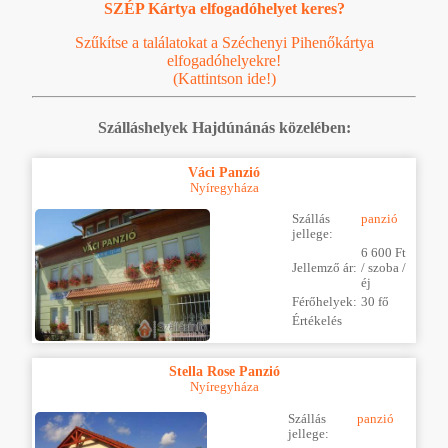
SZÉP Kártya elfogadóhelyet keres?
Szűkítse a találatokat a Széchenyi Pihenőkártya
elfogadóhelyekre!
(Kattintson ide!)
Szálláshelyek Hajdúnánás közelében:
Váci Panzió
Nyíregyháza
Szállás
panzió
jellege:
6 600 Ft
Jellemző ár:
/ szoba /
éj
Férőhelyek:
30 fő
Értékelés
Stella Rose Panzió
Nyíregyháza
Szállás
panzió
jellege: