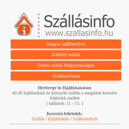
Magyar szálláshelyek
Külföldi szállás
Összes szállás Magyarországon
Szállásadóknak
Herberge in Hajdúnánáson
40 db hajdúnánási és környéki szállás a megadott keresési
feltételek mellett
[ találatok: 11 - 15. ]
Keresési feltételek:
Szállás
/
Hajdúnánás
/
Szálláshelyek