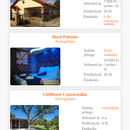
7 900 Ft /
Jellemző ár:
szoba / éj
Férőhelyek:
24 fő
Értékelés
1 db
vélemény
Hotel Palermó
Nyíregyháza
Szállás
hotel,
jellege:
szálloda
10 000 Ft
Jellemző ár:
/ szoba /
éj
Férőhelyek:
45 fő
Értékelés
Chillhouse Császárszállás
Nyíregyháza
Szállás
vendégház
jellege:
Jellemző ár:
n.a.
Férőhelyek:
4 fő
Értékelés