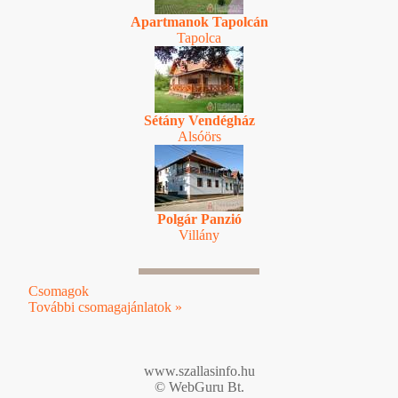
Apartmanok Tapolcán
Tapolca
Sétány Vendégház
Alsóörs
Polgár Panzió
Villány
Csomagok
További csomagajánlatok »
www.szallasinfo.hu
© WebGuru Bt.