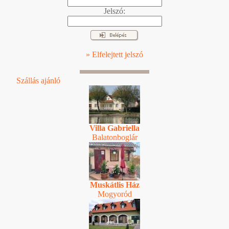
Jelszó:
» Elfelejtett jelszó
Szállás ajánló
Villa Gabriella
Balatonboglár
Muskátlis Ház
Mogyoród