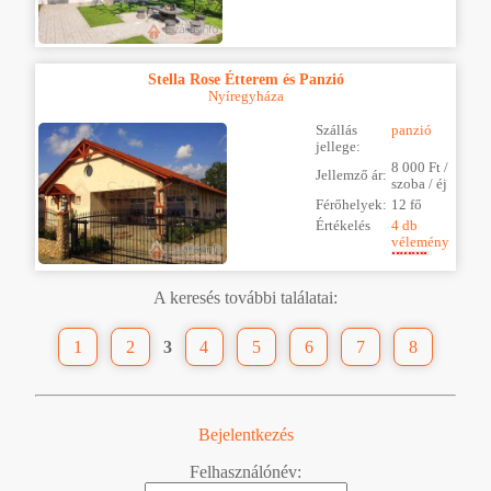
Stella Rose Étterem és Panzió
Nyíregyháza
Szállás
panzió
jellege:
8 000 Ft /
Jellemző ár:
szoba / éj
Férőhelyek:
12 fő
Értékelés
4 db
vélemény
A keresés további találatai:
1
2
3
4
5
6
7
8
Bejelentkezés
Felhasználónév: