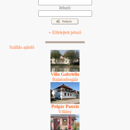
Jelszó:
» Elfelejtett jelszó
Szállás ajánló
Villa Gabriella
Balatonboglár
Polgár Panzió
Villány