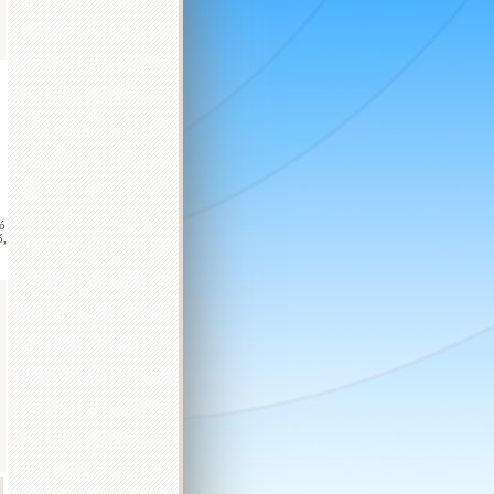
ió
ő,