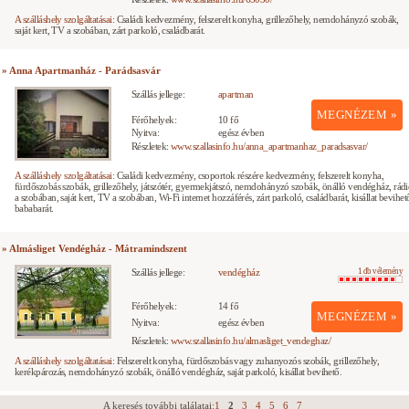
A szálláshely szolgáltatásai:
Családi kedvezmény, felszerelt konyha, grillezőhely, nemdohányzó szobák,
saját kert, TV a szobában, zárt parkoló, családbarát.
» Anna Apartmanház - Parádsasvár
Szállás jellege:
apartman
MEGNÉZEM »
Férőhelyek:
10 fő
Nyitva:
egész évben
Részletek:
www.szallasinfo.hu/anna_apartmanhaz_paradsasvar/
A szálláshely szolgáltatásai:
Családi kedvezmény, csoportok részére kedvezmény, felszerelt konyha,
fürdőszobás szobák, grillezőhely, játszótér, gyermekjátszó, nemdohányzó szobák, önálló vendégház, rád
a szobában, saját kert, TV a szobában, Wi-Fi internet hozzáférés, zárt parkoló, családbarát, kisállat bevihet
bababarát.
» Almásliget Vendégház - Mátramindszent
Szállás jellege:
vendégház
1 db vélemény
Férőhelyek:
14 fő
MEGNÉZEM »
Nyitva:
egész évben
Részletek:
www.szallasinfo.hu/almasliget_vendeghaz/
A szálláshely szolgáltatásai:
Felszerelt konyha, fürdőszobás vagy zuhanyozós szobák, grillezőhely,
kerékpározás, nemdohányzó szobák, önálló vendégház, saját parkoló, kisállat bevihető.
A keresés további találatai:
1
2
3
4
5
6
7