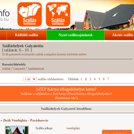
Külföldi szállás
Nyári szállásajánlatok
Akciós szállás
Szálláshelyek Galyatetőn
[ találatok: 6 - 10. ]
35 db galyatetői és környéki szállás a megadott keresési feltételek mellett
Keresési feltételek:
/
/
Szállás
Galyatető
Szálláshelyek
szállás oldalanként
Oldalak:
1
2
3
4
5
6
7
SZÉP Kártya elfogadóhelyet keres?
Szűkítse a találatokat a Széchenyi Pihenőkártya elfogadóhelyekre!
(Kattintson ide!)
Szálláshelyek Galyatető közelében:
» Deák Vendégház - Parádsasvár
Szállás jellege:
vendégház