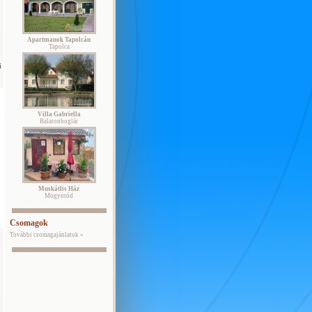
Apartmanok Tapolcán
Tapolca
i
Villa Gabriella
Balatonboglár
Muskátlis Ház
Mogyoród
Csomagok
További csomagajánlatok »