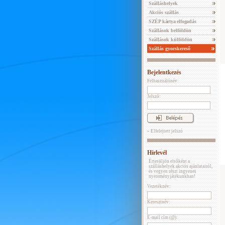
Szálláshelyek
Akciós szállás
SZÉP kártya elfogadás
Szállások belföldön
Szállások külföldön
Szállás gyorskereső
Bejelentkezés
Felhasználónév:
Jelszó:
» Elfelejtett jelszó
Hírlevél
Értesüljön elsőként a
szálláshelyek akciós ajánlatairól,
és vegyen részt ingyenes
nyereményjátékunkban!
Vezetéknév:
Keresztnév:
E-mail cím (@):