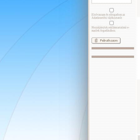
Elolvastam és elfogadom az
Adatkezelési tájékoztatót
Hozzájárulok reklámtartalmú e-
mailek fogadásához.