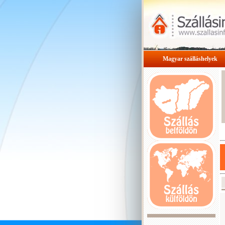
Magyar szálláshelyek