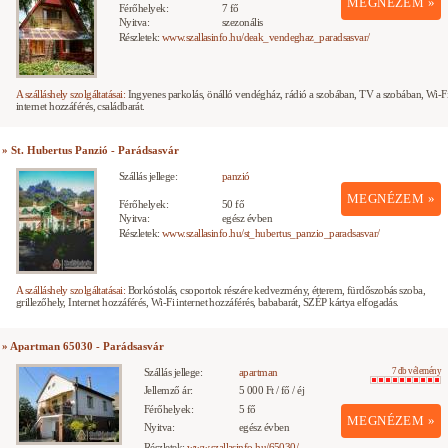
MEGNÉZEM »
Férőhelyek:
7 fő
Nyitva:
szezonális
Részletek:
www.szallasinfo.hu/deak_vendeghaz_paradsasvar/
A szálláshely szolgáltatásai:
Ingyenes parkolás, önálló vendégház, rádió a szobában, TV a szobában, Wi-F
internet hozzáférés, családbarát.
» St. Hubertus Panzió - Parádsasvár
Szállás jellege:
panzió
MEGNÉZEM »
Férőhelyek:
50 fő
Nyitva:
egész évben
Részletek:
www.szallasinfo.hu/st_hubertus_panzio_paradsasvar/
A szálláshely szolgáltatásai:
Borkóstolás, csoportok részére kedvezmény, étterem, fürdőszobás szoba,
grillezőhely, Internet hozzáférés, Wi-Fi internet hozzáférés, bababarát, SZÉP kártya elfogadás.
» Apartman 65030 - Parádsasvár
Szállás jellege:
apartman
7 db vélemény
Jellemző ár:
5 000 Ft / fő / éj
Férőhelyek:
5 fő
MEGNÉZEM »
Nyitva:
egész évben
Részletek:
www.szallasinfo.hu/65030/