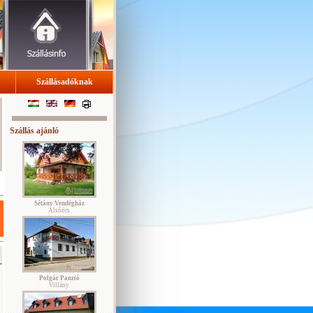
Szállásadóknak
Szállás ajánló
Sétány Vendégház
Alsóörs
Polgár Panzió
Villány