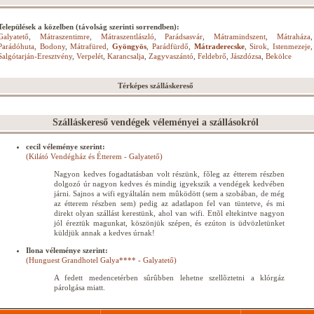
Települések a közelben (távolság szerinti sorrendben):
Galyatető
,
Mátraszentimre
,
Mátraszentlászló
,
Parádsasvár
,
Mátramindszent
,
Mátraháza
,
Parádóhuta
,
Bodony
,
Mátrafüred
,
Gyöngyös
,
Parádfürdő
,
Mátraderecske
,
Sirok
,
Istenmezeje
,
Salgótarján-Eresztvény
,
Verpelét
,
Karancsalja
,
Zagyvaszántó
,
Feldebrő
,
Jászdózsa
,
Bekölce
Térképes szálláskereső
Szálláskereső vendégek véleményei a szállásokról
cecil véleménye szerint:
(Kilátó Vendégház és Étterem - Galyatető)
Nagyon kedves fogadtatásban volt részünk, fõleg az étterem részben
dolgozó úr nagyon kedves és mindig igyekszik a vendégek kedvében
járni. Sajnos a wifi egyáltalán nem mûködött (sem a szobában, de még
az étterem részben sem) pedig az adatlapon fel van tüntetve, és mi
direkt olyan szállást kerestünk, ahol van wifi. Ettõl eltekintve nagyon
jól éreztük magunkat, köszönjük szépen, és ezúton is üdvözletünket
küldjük annak a kedves úrnak!
Ilona véleménye szerint:
(Hunguest Grandhotel Galya**** - Galyatető)
A fedett medencetérben sûrûbben lehetne szellõztetni a klórgáz
párolgása miatt.