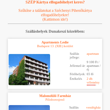
SZÉP Kártya elfogadóhelyet keres?
Szűkítse a találatokat a Széchenyi Pihenőkártya
elfogadóhelyekre!
(Kattintson ide!)
Szálláshelyek Dunakeszi közelében:
Apartments Leslie
Budapest 13. (XIII.) kerület
Szállás
apartman
jellege:
9 100 Ft /
Jellemző ár:
apartman /
éj
Férőhelyek:
65 fő
Értékelés
2 db
vélemény
Malomdűlő Farmház
Pilisborosjenő
Szállás
vendégház