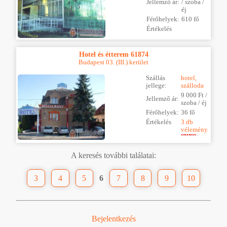
Jellemző ár:
/ szoba /
éj
Férőhelyek:
610 fő
Értékelés
Hotel és étterem 61874
Budapest 03. (III.) kerület
Szállás
hotel,
jellege:
szálloda
9 000 Ft /
Jellemző ár:
szoba / éj
Férőhelyek:
36 fő
Értékelés
3 db
vélemény
A keresés további találatai:
3
4
5
6
7
8
9
10
Bejelentkezés