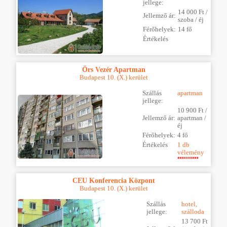
jellege:
14 000 Ft /
Jellemző ár:
szoba / éj
Férőhelyek:
14 fő
Értékelés
Örs Vezér Apartman
Budapest 10. (X.) kerület
Szállás
apartman
jellege:
10 900 Ft /
Jellemző ár:
apartman /
éj
Férőhelyek:
4 fő
Értékelés
1 db
vélemény
CEU Konferencia Központ
Budapest 10. (X.) kerület
Szállás
hotel,
jellege:
szálloda
13 700 Ft