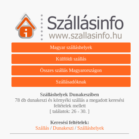
Magyar szálláshelyek
Külföldi szállás
Összes szállás Magyarországon
Szállásadóknak
Szálláshelyek Dunakesziben
78 db dunakeszi és környéki szállás a megadott keresési
feltételek mellett
[ találatok: 26 - 30. ]
Keresési feltételek:
Szállás
/
Dunakeszi
/
Szálláshelyek