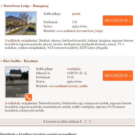
» Waterfront Lodge - Dunapataj
Szállás jellege:
panzió
MEGNÉZEM »
Férőhelyek:
5 fő
Nyitva:
egész évben
Részletek:
www.szallasinfo.hu/waterfront_lodge/
A szálláshely szolgáltatásai:
Drinkbár, étterem, fürdőszobás szobák, halászat, horgászat, ingyenes Internet
hozzáférés, ingyenes parkolás, jakuzzi, kávézó, kerékpározás, kerékpárkölcsönzés, szauna, TV a
szobában, wellness szolgáltatások, Wi-Fi internet hozzáférés, SZÉP kártya elfogadás.
» Ráci Szállás - Rácalmás
Szállás jellege:
vendégház
Jellemző ár:
4 000 Ft / fő / éj
MEGNÉZEM »
Férőhelyek:
15 fő
Nyitva:
egész évben
Részletek:
www.szallasinfo.hu/raci_szallas/
A szálláshely szolgáltatásai:
Felszerelt konyha, fürdőszobás vagy zuhanyozós szobák, ingyenes Internet
hozzáférés, ingyenes parkolás, nemdohányzó szobák, önálló vendégház, saját kert, Wi-Fi internet
hozzáférés, zuhanyozós szobák.
A keresés további találatai:
1
2
3
Települések a közelben (távolság szerinti sorrendben):