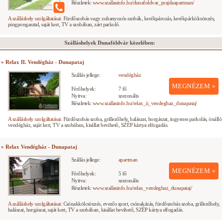
Részletek:
www.szallasinfo.hu/dunafoldvar_prajdaapartman/
A szálláshely szolgáltatásai:
Fürdőszobás vagy zuhanyozós szobák, kerékpározás, kerékpárkölcsönzés,
pingpongasztal, saját kert, TV a szobában, zárt parkoló.
Szálláshelyek Dunaföldvár közelében:
» Relax II. Vendégház - Dunapataj
Szállás jellege:
vendégház
MEGNÉZEM »
Férőhelyek:
7 fő
Nyitva:
szezonális
Részletek:
www.szallasinfo.hu/relax_ii_vendeghaz_dunapataj/
A szálláshely szolgáltatásai:
Fürdőszobás szoba, grillezőhely, halászat, horgászat, ingyenes parkolás, önálló
vendégház, saját kert, TV a szobában, kisállat bevihető, SZÉP kártya elfogadás.
» Relax Vendégház - Dunapataj
Szállás jellege:
apartman
MEGNÉZEM »
Férőhelyek:
5 fő
Nyitva:
szezonális
Részletek:
www.szallasinfo.hu/relax_vendeghaz_dunapataj/
A szálláshely szolgáltatásai:
Csónakkölcsönzés, evezős sport, csónakázás, fürdőszobás szoba, grillezőhely,
halászat, horgászat, saját kert, TV a szobában, kisállat bevihető, SZÉP kártya elfogadás.