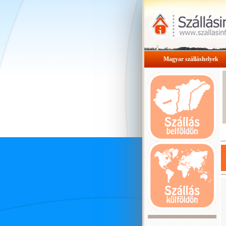
Magyar szálláshelyek