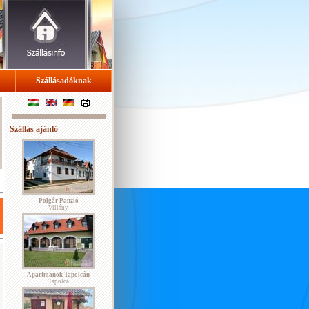
Szállásadóknak
Szállás ajánló
Polgár Panzió
Villány
Apartmanok Tapolcán
Tapolca