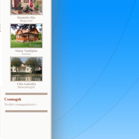
Muskátlis Ház
Mogyoród
Sétány Vendégház
Alsóörs
Villa Gabriella
Balatonboglár
Csomagok
További csomagajánlatok »