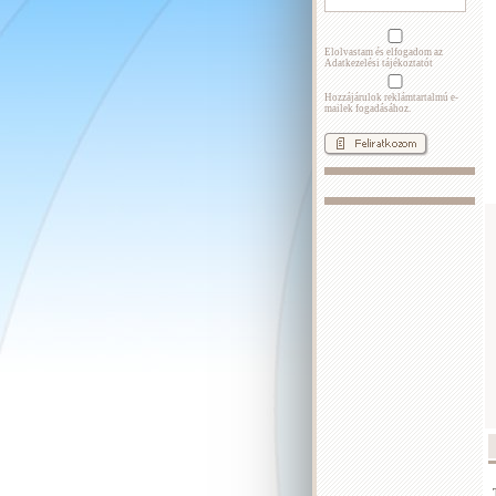
Elolvastam és elfogadom az
Adatkezelési tájékoztatót
Hozzájárulok reklámtartalmú e-
mailek fogadásához.