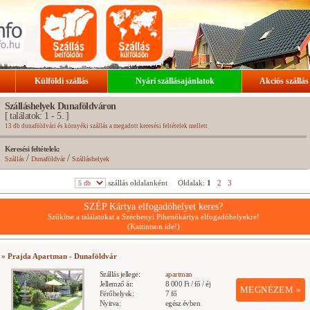
Külföldi szállás
Nyári szállásajánlatok
Akciós szállás
Szálláshelyek Dunaföldváron
[ találatok: 1 - 5. ]
13 db dunaföldvári és környéki szállás a megadott keresési feltételek mellett
Keresési feltételek:
/
/
Szállás
Dunaföldvár
Szálláshelyek
szállás oldalanként
Oldalak:
1
2
3
SZÉP Kártya elfogadóhelyet keres?
Szűkítse a találatokat a Széchenyi Pihenőkártya elfogadóhelyekre!
(Kattintson ide!)
» Prajda Apartman - Dunaföldvár
Szállás jellege:
apartman
Jellemző ár:
8 000 Ft / fő / éj
MEGNÉZEM »
Férőhelyek:
7 fő
Nyitva:
egész évben