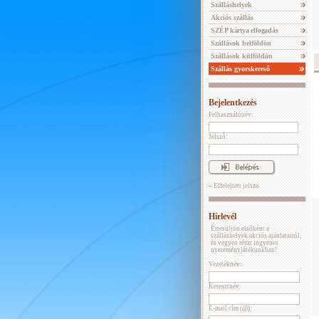
Szálláshelyek
Akciós szállás
SZÉP kártya elfogadás
Szállások belföldön
Szállások külföldön
Szállás gyorskereső
Bejelentkezés
Felhasználónév:
Jelszó:
» Elfelejtett jelszó
Hírlevél
Értesüljön elsőként a
szálláshelyek akciós ajánlatairól,
és vegyen részt ingyenes
nyereményjátékunkban!
Vezetéknév:
Keresztnév:
E-mail cím (@):