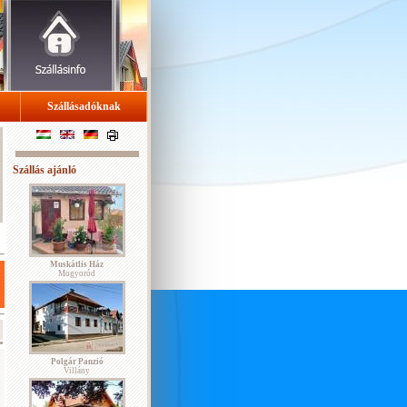
Szállásadóknak
Szállás ajánló
Muskátlis Ház
Mogyoród
Polgár Panzió
Villány