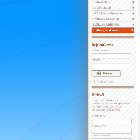
Szálláshelyek
Akciós szállás
SZÉP kártya elfogadás
Szállások belföldön
Szállások külföldön
Szállás gyorskereső
Bejelentkezés
Felhasználónév:
Jelszó:
» Elfelejtett jelszó
Hírlevél
Értesüljön elsőként a
szálláshelyek akciós ajánlatairól,
és vegyen részt ingyenes
nyereményjátékunkban!
Vezetéknév:
Keresztnév:
E-mail cím (@):