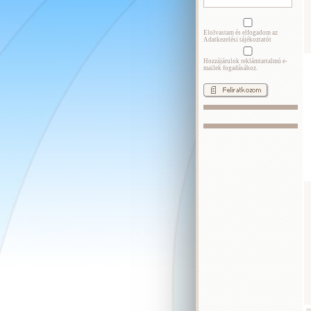
Elolvastam és elfogadom az
Adatkezelési tájékoztatót
Hozzájárulok reklámtartalmú e-
mailek fogadásához.