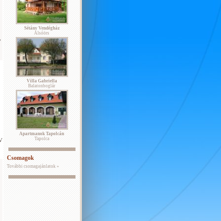
Sétány Vendégház
Alsóörs
,
Villa Gabriella
Balatonboglár
Apartmanok Tapolcán
Tapolca
TV
Csomagok
További csomagajánlatok »