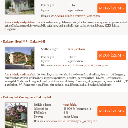
Férőhelyek:
10 fő
MEGNÉZEM »
Nyitva:
egész évben
Részletek:
www.szallasinfo.hu/artemis_vendeghaz/
A szálláshely szolgáltatásai:
Családi kedvezmény, felszerelt konyha, fürdőszobás vagy zuhanyozós szobák
grillezőhely, nemdohányzó szobák, saját kert, saját parkoló, zárt parkoló, családbarát, SZÉP kártya
elfogadás.
» Bakony Hotel*** - Bakonybél
Szállás jellege:
hotel, szálloda
MEGNÉZEM »
Férőhelyek:
115 fő
Nyitva:
egész évben
Részletek:
www.szallasinfo.hu/bakony_hotel_bakonybel/
A szálláshely szolgáltatásai:
Borkóstolás, csoportok részére kedvezmény, drinkbár, étterem, büféreggeli,
fürdőszobás szobák, grillezőhely, ingyenes parkolás, játszótér, gyermekjátszó, kávézó, kerékpározás,
kerékpárkölcsönzés, lovaglás, lovaskocsikázás, nemdohányzó szobák, pingpongasztal, szauna, telefon, 
a szobában, Wi-Fi internet hozzáférés, zárt parkoló, családbarát, kisállat bevihető, bababarát.
» Bakonybél Vendégház - Bakonybél
Szállás jellege:
vendégház
Jellemző ár:
48 000 Ft / apartman / éj
MEGNÉZEM »
Férőhelyek:
8 fő
Nyitva:
egész évben
Részletek:
www.szallasinfo.hu/bakonybel_vendeghaz/