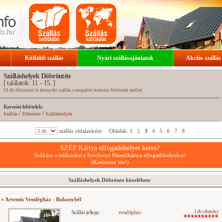
Külföldi szállás
Nyári szállásajánlatok
Akciós szállás
Szálláshelyek Döbröntén
[ találatok: 11 - 15. ]
59 db döbröntei és környéki szállás a megadott keresési feltételek mellett
Keresési feltételek:
/
/
Szállás
Döbrönte
Szálláshelyek
szállás oldalanként
Oldalak:
1
2
3
4
5
6
7
8
SZÉP Kártya elfogadóhelyet keres?
Szűkítse a találatokat a Széchenyi Pihenőkártya elfogadóhelyekre!
(Kattintson ide!)
Szálláshelyek Döbrönte közelében:
» Artemis Vendégház - Bakonybél
Szállás jellege:
vendégház
1 db vélemény