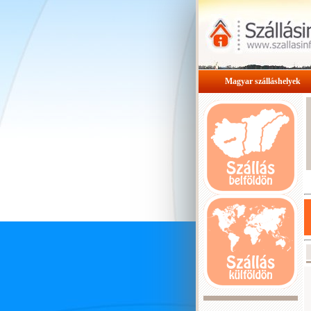
Magyar szálláshelyek