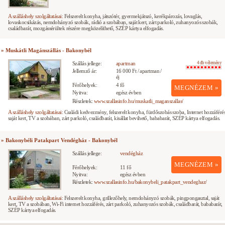
A szálláshely szolgáltatásai:
Felszerelt konyha, játszótér, gyermekjátszó, kerékpározás, lovaglás,
lovaskocsikázás, nemdohányzó szobák, rádió a szobában, saját kert, zárt parkoló, zuhanyozós szobák,
családbarát, mozgássérültek részére megközelíthető, SZÉP kártya elfogadás.
» Muskátli Magánszállás - Bakonybél
Szállás jellege:
apartman
4 db vélemény
Jellemző ár:
16 000 Ft / apartman /
éj
Férőhelyek:
4 fő
MEGNÉZEM »
Nyitva:
egész évben
Részletek:
www.szallasinfo.hu/muskatli_maganszallas/
A szálláshely szolgáltatásai:
Családi kedvezmény, felszerelt konyha, fürdőszobás szoba, Internet hozzáférés
saját kert, TV a szobában, zárt parkoló, családbarát, kisállat bevihető, bababarát, SZÉP kártya elfogadás.
» Bakonybéli Patakpart Vendégház - Bakonybél
Szállás jellege:
vendégház
MEGNÉZEM »
Férőhelyek:
11 fő
Nyitva:
egész évben
Részletek:
www.szallasinfo.hu/bakonybeli_patakpart_vendeghaz/
A szálláshely szolgáltatásai:
Felszerelt konyha, grillezőhely, nemdohányzó szobák, pingpongasztal, saját
kert, TV a szobában, Wi-Fi internet hozzáférés, zárt parkoló, zuhanyozós szobák, családbarát, bababarát,
SZÉP kártya elfogadás.