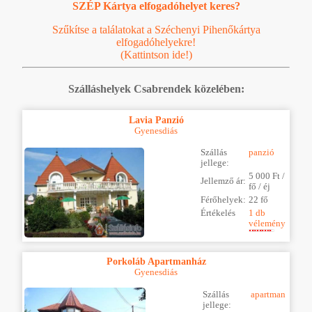
SZÉP Kártya elfogadóhelyet keres?
Szűkítse a találatokat a Széchenyi Pihenőkártya
elfogadóhelyekre!
(Kattintson ide!)
Szálláshelyek Csabrendek közelében:
Lavia Panzió
Gyenesdiás
Szállás
panzió
jellege:
5 000 Ft /
Jellemző ár:
fő / éj
Férőhelyek:
22 fő
Értékelés
1 db
vélemény
Porkoláb Apartmanház
Gyenesdiás
Szállás
apartman
jellege: