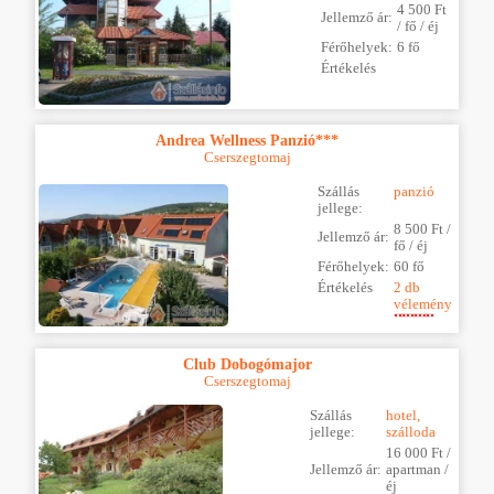
4 500 Ft
Jellemző ár:
/ fő / éj
Férőhelyek:
6 fő
Értékelés
Andrea Wellness Panzió***
Cserszegtomaj
Szállás
panzió
jellege:
8 500 Ft /
Jellemző ár:
fő / éj
Férőhelyek:
60 fő
Értékelés
2 db
vélemény
Club Dobogómajor
Cserszegtomaj
Szállás
hotel,
jellege:
szálloda
16 000 Ft /
Jellemző ár:
apartman /
éj