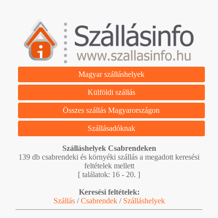
Magyar szálláshelyek
Külföldi szállás
Összes szállás Magyarországon
Szállásadóknak
Szálláshelyek Csabrendeken
139 db csabrendeki és környéki szállás a megadott keresési
feltételek mellett
[ találatok: 16 - 20. ]
Keresési feltételek:
Szállás
/
Csabrendek
/
Szálláshelyek