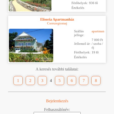
Férőhelyek:
936 fő
Értékelés
Elisoria Apartmanház
Cserszegtomaj
Szállás
apartman
jellege:
7 000 Ft
Jellemző ár:
/ szoba /
éj
Férőhelyek:
19 fő
Értékelés
A keresés további találatai:
1
2
3
4
5
6
7
8
Bejelentkezés
Felhasználónév: