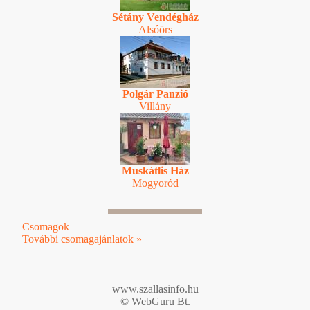
Sétány Vendégház
Alsóörs
Polgár Panzió
Villány
Muskátlis Ház
Mogyoród
Csomagok
További csomagajánlatok »
www.szallasinfo.hu
© WebGuru Bt.