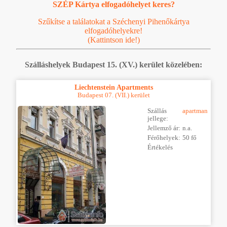
SZÉP Kártya elfogadóhelyet keres?
Szűkítse a találatokat a Széchenyi Pihenőkártya
elfogadóhelyekre!
(Kattintson ide!)
Szálláshelyek Budapest 15. (XV.) kerület közelében:
Liechtenstein Apartments
Budapest 07. (VII.) kerület
Szállás
apartman
jellege:
Jellemző ár:
n.a.
Férőhelyek:
50 fő
Értékelés