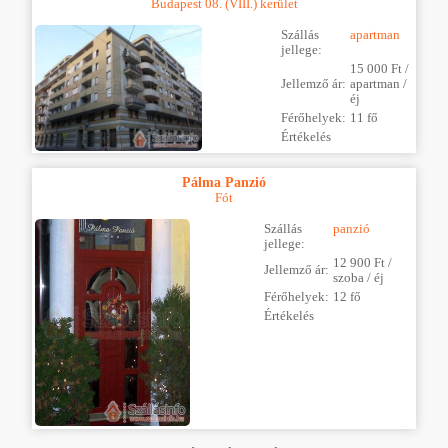
Budapest 08. (VIII.) kerület
Szállás
apartman
jellege:
15 000 Ft /
Jellemző ár:
apartman /
éj
Férőhelyek:
11 fő
Értékelés
Pálma Panzió
Fót
Szállás
panzió
jellege:
12 900 Ft /
Jellemző ár:
szoba / éj
Férőhelyek:
12 fő
Értékelés