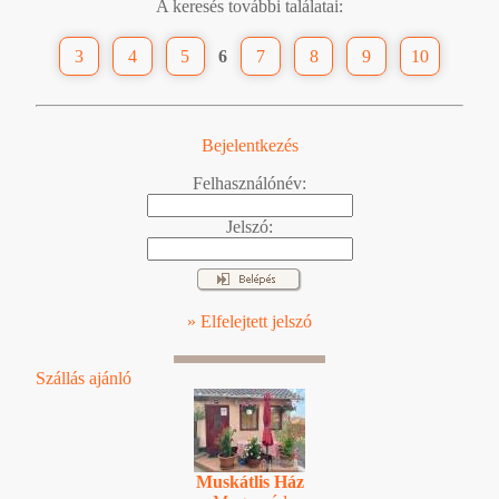
A keresés további találatai:
3
4
5
6
7
8
9
10
Bejelentkezés
Felhasználónév:
Jelszó:
» Elfelejtett jelszó
Szállás ajánló
Muskátlis Ház