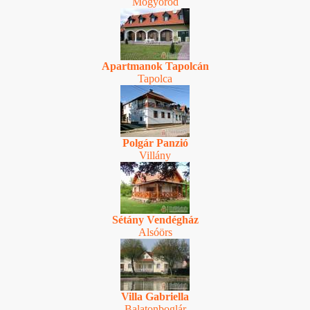
Mogyoród
Apartmanok Tapolcán
Tapolca
Polgár Panzió
Villány
Sétány Vendégház
Alsóörs
Villa Gabriella
Balatonboglár