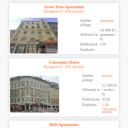
Seven Trees Apartment
Budapest 07. (VII.) kerület
Szállás
apartman
jellege:
14 000 Ft /
Jellemző ár:
apartman /
éj
Férőhelyek:
2 fő
Értékelés
Centrooms House
Budapest 07. (VII.) kerület
Szállás
panzió
jellege:
11 500 Ft
Jellemző ár:
/ szoba /
éj
Férőhelyek:
33 fő
Értékelés
1 db
vélemény
DnD Apartments