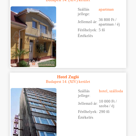
Budapest 14. (XIV.) kerület
Szállás
apartman
jellege:
36 800 Ft /
Jellemző ár:
apartman / éj
Férőhelyek:
5 fő
Értékelés
Hotel Zugló
Budapest 14. (XIV.) kerület
Szállás
hotel, szálloda
jellege:
10 000 Ft /
Jellemző ár:
szoba / éj
Férőhelyek:
290 fő
Értékelés