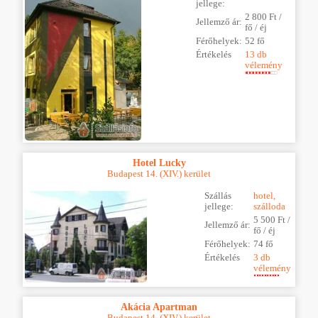
jellege:
2 800 Ft /
Jellemző ár:
fő / éj
Férőhelyek:
52 fő
Értékelés
13 db
vélemény
Hotel Lucky
Budapest 14. (XIV.) kerület
Szállás
hotel,
jellege:
szálloda
5 500 Ft /
Jellemző ár:
fő / éj
Férőhelyek:
74 fő
Értékelés
3 db
vélemény
Akácia Apartman