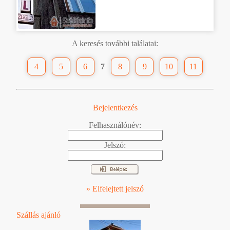
A keresés további találatai:
4
5
6
7
8
9
10
11
Bejelentkezés
Felhasználónév:
Jelszó:
» Elfelejtett jelszó
Szállás ajánló