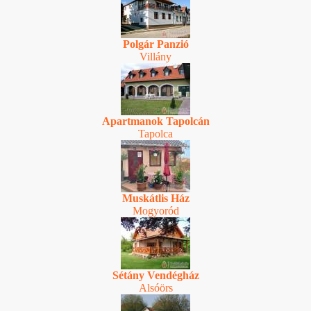
Polgár Panzió
Villány
Apartmanok Tapolcán
Tapolca
Muskátlis Ház
Mogyoród
Sétány Vendégház
Alsóörs