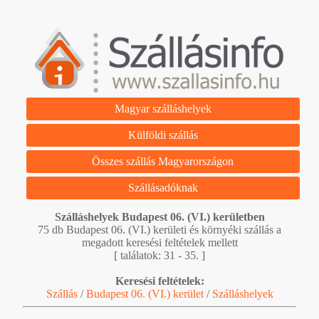
Magyar szálláshelyek
Külföldi szállás
Összes szállás Magyarországon
Szállásadóknak
Szálláshelyek Budapest 06. (VI.) kerületben
75 db Budapest 06. (VI.) kerületi és környéki szállás a
megadott keresési feltételek mellett
[ találatok: 31 - 35. ]
Keresési feltételek:
Szállás
/
Budapest 06. (VI.) kerület
/
Szálláshelyek