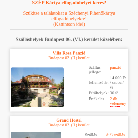
SZÉP Kártya elfogadóhelyet keres?
Szűkítse a találatokat a Széchenyi Pihenőkártya
elfogadóhelyekre!
(Kattintson ide!)
Szálláshelyek Budapest 06. (VI.) kerület közelében:
Villa Rosa Panzió
Budapest 02. (II.) kerület
Szállás
panzió
jellege:
14 000 Ft
Jellemző ár:
/ szoba /
éj
Férőhelyek:
30 fő
Értékelés
2 db
vélemény
Grand Hostel
Budapest 02. (II.) kerület
Szállás
diákszállás