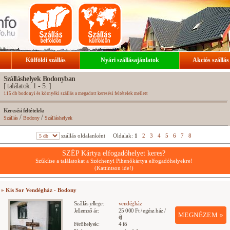
Külföldi szállás
Nyári szállásajánlatok
Akciós szállás
Szálláshelyek Bodonyban
[ találatok: 1 - 5. ]
115 db bodonyi és környéki szállás a megadott keresési feltételek mellett
Keresési feltételek:
/
/
Szállás
Bodony
Szálláshelyek
szállás oldalanként
Oldalak:
1
2
3
4
5
6
7
8
SZÉP Kártya elfogadóhelyet keres?
Szűkítse a találatokat a Széchenyi Pihenőkártya elfogadóhelyekre!
(Kattintson ide!)
» Kis Sor Vendégház - Bodony
Szállás jellege:
vendégház
Jellemző ár:
25 000 Ft / egész ház /
MEGNÉZEM »
éj
Férőhelyek:
4 fő