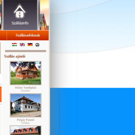
Szállásadóknak
Szállás ajánló
Sétány Vendégház
Alsóörs
Polgár Panzió
Villány