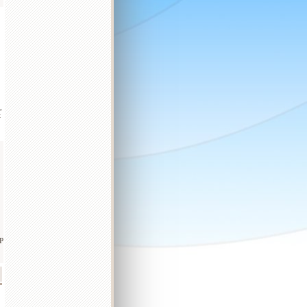
,
t
ÉP