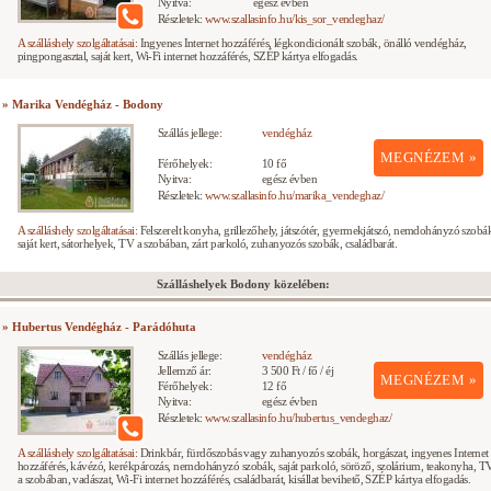
Nyitva:
egész évben
Részletek:
www.szallasinfo.hu/kis_sor_vendeghaz/
A szálláshely szolgáltatásai:
Ingyenes Internet hozzáférés, légkondicionált szobák, önálló vendégház,
pingpongasztal, saját kert, Wi-Fi internet hozzáférés, SZÉP kártya elfogadás.
» Marika Vendégház - Bodony
Szállás jellege:
vendégház
MEGNÉZEM »
Férőhelyek:
10 fő
Nyitva:
egész évben
Részletek:
www.szallasinfo.hu/marika_vendeghaz/
A szálláshely szolgáltatásai:
Felszerelt konyha, grillezőhely, játszótér, gyermekjátszó, nemdohányzó szobá
saját kert, sátorhelyek, TV a szobában, zárt parkoló, zuhanyozós szobák, családbarát.
Szálláshelyek Bodony közelében:
» Hubertus Vendégház - Parádóhuta
Szállás jellege:
vendégház
Jellemző ár:
3 500 Ft / fő / éj
MEGNÉZEM »
Férőhelyek:
12 fő
Nyitva:
egész évben
Részletek:
www.szallasinfo.hu/hubertus_vendeghaz/
A szálláshely szolgáltatásai:
Drinkbár, fürdőszobás vagy zuhanyozós szobák, horgászat, ingyenes Internet
hozzáférés, kávézó, kerékpározás, nemdohányzó szobák, saját parkoló, söröző, szolárium, teakonyha, T
a szobában, vadászat, Wi-Fi internet hozzáférés, családbarát, kisállat bevihető, SZÉP kártya elfogadás.