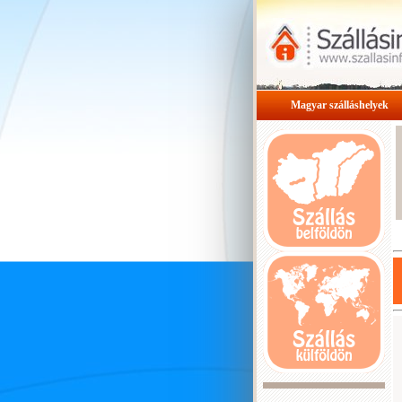
Magyar szálláshelyek