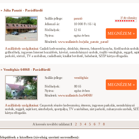
» Júlia Panzió - Parádfürdő
Szállás jellege:
panzió
37 db vélemény
Jellemző ár:
10 000 Ft / fő / éj
Férőhelyek:
12 fő
MEGNÉZEM »
Nyitva:
egész évben
Részletek:
www.szallasinfo.hu/julia_panzio_parad/
A szálláshely szolgáltatásai:
Családi kedvezmény, drinkbár, étterem, felszerelt konyha, fürdőszobás szobák
grillezőhely, ingyenes Internet hozzáférés, kávézó, nemdohányzó szobák, önálló vendégház, reggeli, sajá
parkoló, söröző, TV a szobában, családbarát, kisállat bevihető, bababarát, SZÉP kártya elfogadás.
» Vendégház 64068 - Parádfürdő
Szállás jellege:
vendégház
MEGNÉZEM »
Férőhelyek:
80 fő
Nyitva:
egész évben
Részletek:
www.szallasinfo.hu/64068/
A szálláshely szolgáltatásai:
Csoportok részére kedvezmény, étterem, ingyenes parkolás, nemdohányzó
szobák, reggeli, saját kert, sátorhelyek, sportpálya, TV a szobában, zárt parkoló, zuhanyozós szobák, SZ
kártya elfogadás.
A keresés további találatai:
1
2
3
4
5
6
7
8
Települések a közelben (távolság szerinti sorrendben):