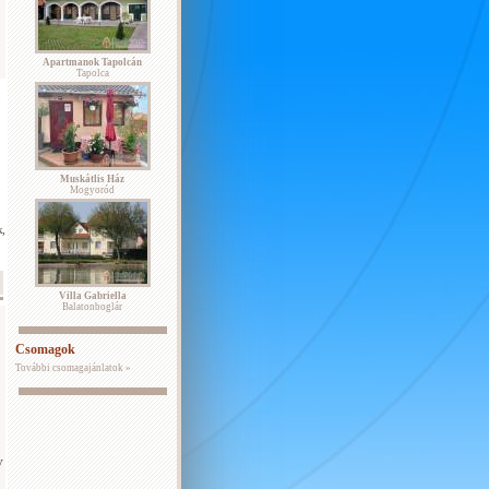
Apartmanok Tapolcán
Tapolca
Muskátlis Ház
Mogyoród
k,
Villa Gabriella
Balatonboglár
Csomagok
További csomagajánlatok »
V