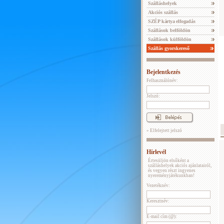
Szálláshelyek
Akciós szállás
SZÉP kártya elfogadás
Szállások belföldön
Szállások külföldön
Szállás gyorskereső
Bejelentkezés
Felhasználónév:
Jelszó:
» Elfelejtett jelszó
Hírlevél
Értesüljön elsőként a
szálláshelyek akciós ajánlatairól,
és vegyen részt ingyenes
nyereményjátékunkban!
Vezetéknév:
Keresztnév:
E-mail cím (@):