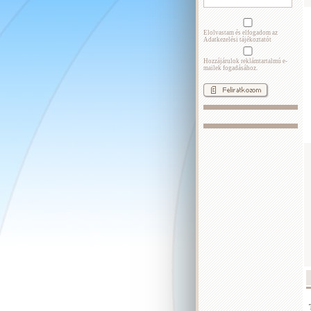
Elolvastam és elfogadom az
Adatkezelési tájékoztatót
Hozzájárulok reklámtartalmú e-
mailek fogadásához.