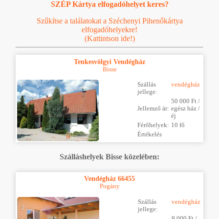
SZÉP Kártya elfogadóhelyet keres?
Szűkítse a találatokat a Széchenyi Pihenőkártya
elfogadóhelyekre!
(Kattintson ide!)
Tenkesvölgyi Vendégház
Bisse
Szállás
vendégház
jellege:
50 000 Ft /
Jellemző ár:
egész ház /
éj
Férőhelyek:
10 fő
Értékelés
Szálláshelyek Bisse közelében:
Vendégház 66455
Pogány
Szállás
vendégház
jellege:
9 000 Ft /