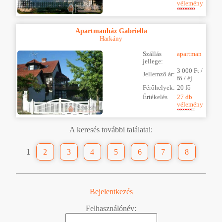
vélemény
Apartmanház Gabriella
Harkány
Szállás
apartman
jellege:
3 000 Ft /
Jellemző ár:
fő / éj
Férőhelyek:
20 fő
Értékelés
27 db
vélemény
A keresés további találatai:
1
2
3
4
5
6
7
8
Bejelentkezés
Felhasználónév: