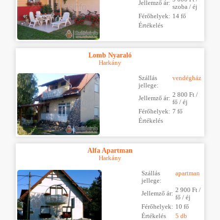
Jellemző ár:
szoba / éj
Férőhelyek:
14 fő
Értékelés
Lomb Nyaraló
Harkány
Szállás
vendégház
jellege:
2 800 Ft /
Jellemző ár:
fő / éj
Férőhelyek:
7 fő
Értékelés
Alfa Apartman
Harkány
Szállás
apartman
jellege:
2 900 Ft /
Jellemző ár:
fő / éj
Férőhelyek:
10 fő
Értékelés
5 db