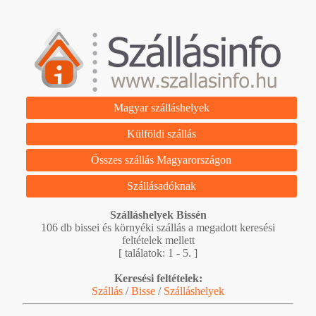
Magyar szálláshelyek
Külföldi szállás
Összes szállás Magyarországon
Szállásadóknak
Szálláshelyek Bissén
106 db bissei és környéki szállás a megadott keresési
feltételek mellett
[ találatok: 1 - 5. ]
Keresési feltételek:
Szállás
/
Bisse
/
Szálláshelyek