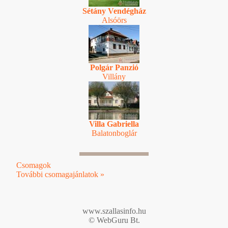
Sétány Vendégház
Alsóörs
Polgár Panzió
Villány
Villa Gabriella
Balatonboglár
Csomagok
További csomagajánlatok »
www.szallasinfo.hu
© WebGuru Bt.