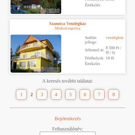
Értékelés
Szamóca Vendégház
Miskolctapolca
Szállás
vendégház
jellege:
8 500 Ft /
Jellemző ár:
fő / éj
Férőhelyek:
18 fő
Értékelés
A keresés további találatai:
1
2
3
4
5
6
7
8
Bejelentkezés
Felhasználónév: