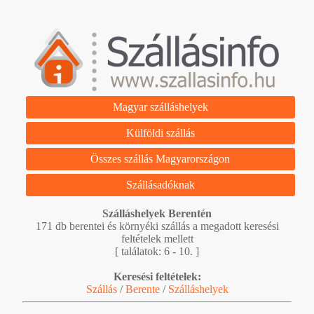
Magyar szálláshelyek
Külföldi szállás
Összes szállás Magyarországon
Szállásadóknak
Szálláshelyek Berentén
171 db berentei és környéki szállás a megadott keresési
feltételek mellett
[ találatok: 6 - 10. ]
Keresési feltételek:
Szállás
/
Berente
/
Szálláshelyek