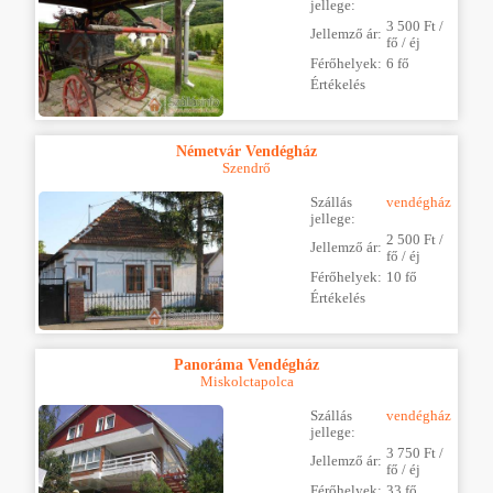
jellege:
3 500 Ft /
Jellemző ár:
fő / éj
Férőhelyek:
6 fő
Értékelés
Németvár Vendégház
Szendrő
Szállás
vendégház
jellege:
2 500 Ft /
Jellemző ár:
fő / éj
Férőhelyek:
10 fő
Értékelés
Panoráma Vendégház
Miskolctapolca
Szállás
vendégház
jellege:
3 750 Ft /
Jellemző ár:
fő / éj
Férőhelyek:
33 fő