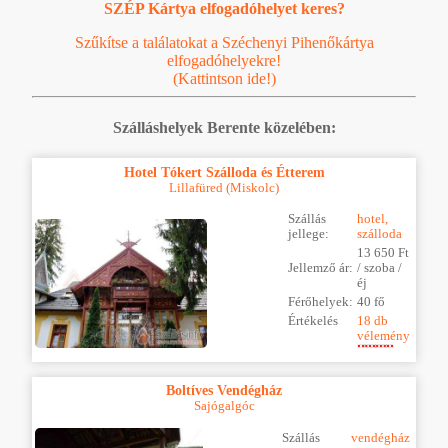
SZÉP Kártya elfogadóhelyet keres?
Szűkítse a találatokat a Széchenyi Pihenőkártya
elfogadóhelyekre!
(Kattintson ide!)
Szálláshelyek Berente közelében:
Hotel Tókert Szálloda és Étterem
Lillafüred (Miskolc)
Szállás
hotel,
jellege:
szálloda
13 650 Ft
Jellemző ár:
/ szoba /
éj
Férőhelyek:
40 fő
Értékelés
18 db
vélemény
Boltíves Vendégház
Sajógalgóc
Szállás
vendégház