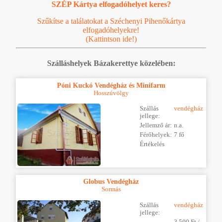
SZÉP Kártya elfogadóhelyet keres?
Szűkítse a találatokat a Széchenyi Pihenőkártya
elfogadóhelyekre!
(Kattintson ide!)
Szálláshelyek Bázakerettye közelében:
Póni Kuckó Vendégház és Minifarm
Hosszúvölgy
Szállás
vendégház
jellege:
Jellemző ár:
n.a.
Férőhelyek:
7 fő
Értékelés
Globus Vendégház
Sormás
Szállás
vendégház
jellege:
3 500 Ft /