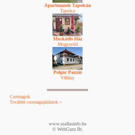
Apartmanok Tapolcán
Tapolca
Muskátlis Ház
Mogyoród
Polgár Panzió
Villány
Csomagok
További csomagajánlatok »
www.szallasinfo.hu
© WebGuru Bt.