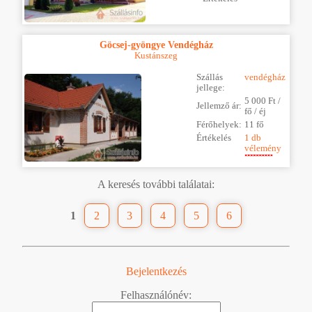
Göcsej-gyöngye Vendégház
Kustánszeg
Szállás
vendégház
jellege:
5 000 Ft /
Jellemző ár:
fő / éj
Férőhelyek:
11 fő
Értékelés
1 db
vélemény
A keresés további találatai:
1
2
3
4
5
6
Bejelentkezés
Felhasználónév: