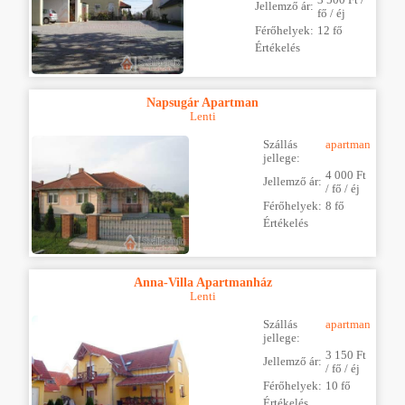
Jellemző ár:
fő / éj
Férőhelyek:
12 fő
Értékelés
Napsugár Apartman
Lenti
Szállás
apartman
jellege:
4 000 Ft
Jellemző ár:
/ fő / éj
Férőhelyek:
8 fő
Értékelés
Anna-Villa Apartmanház
Lenti
Szállás
apartman
jellege:
3 150 Ft
Jellemző ár:
/ fő / éj
Férőhelyek:
10 fő
Értékelés