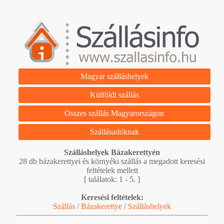
Magyar szálláshelyek
Külföldi szállás
Összes szállás Magyarországon
Szállásadóknak
Szálláshelyek Bázakerettyén
28 db bázakerettyei és környéki szállás a megadott keresési
feltételek mellett
[ találatok: 1 - 5. ]
Keresési feltételek:
Szállás
/
Bázakerettye
/
Szálláshelyek