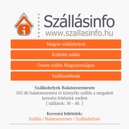
Magyar szálláshelyek
Külföldi szállás
Összes szállás Magyarországon
Szállásadóknak
Szálláshelyek Balatonszemesen
165 db balatonszemesi és környéki szállás a megadott
keresési feltételek mellett
[ találatok: 36 - 40. ]
Keresési feltételek:
Szállás
/
Balatonszemes
/
Szálláshelyek