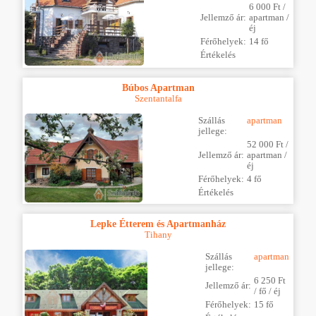
6 000 Ft /
Jellemző ár:
apartman /
éj
Férőhelyek:
14 fő
Értékelés
Búbos Apartman
Szentantalfa
Szállás
apartman
jellege:
52 000 Ft /
Jellemző ár:
apartman /
éj
Férőhelyek:
4 fő
Értékelés
Lepke Étterem és Apartmanház
Tihany
Szállás
apartman
jellege:
6 250 Ft
Jellemző ár:
/ fő / éj
Férőhelyek:
15 fő