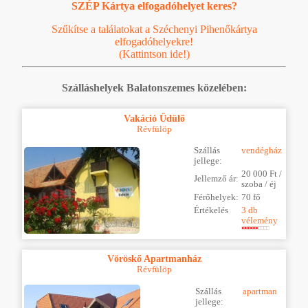
SZÉP Kártya elfogadóhelyet keres?
Szűkítse a találatokat a Széchenyi Pihenőkártya
elfogadóhelyekre!
(Kattintson ide!)
Szálláshelyek Balatonszemes közelében:
Vakáció Üdülő
Révfülöp
Szállás
vendégház
jellege:
20 000 Ft /
Jellemző ár:
szoba / éj
Férőhelyek:
70 fő
Értékelés
3 db
vélemény
Vöröskő Apartmanház
Révfülöp
Szállás
apartman
jellege: