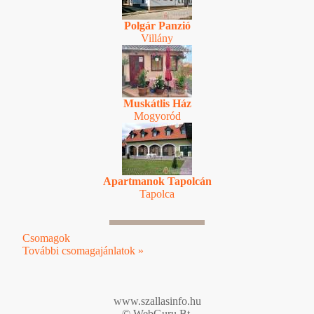
Polgár Panzió
Villány
Muskátlis Ház
Mogyoród
Apartmanok Tapolcán
Tapolca
Csomagok
További csomagajánlatok »
www.szallasinfo.hu
© WebGuru Bt.