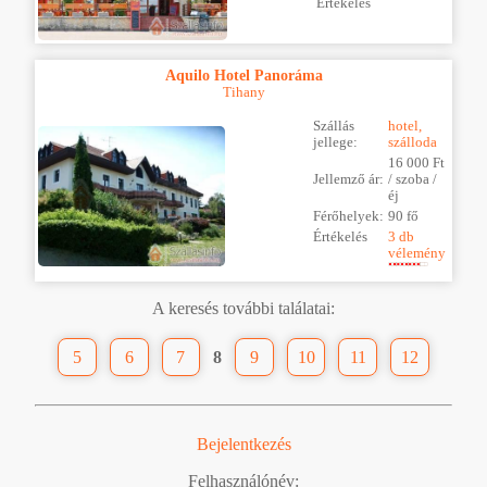
Értékelés
Aquilo Hotel Panoráma
Tihany
Szállás
hotel,
jellege:
szálloda
16 000 Ft
Jellemző ár:
/ szoba /
éj
Férőhelyek:
90 fő
Értékelés
3 db
vélemény
A keresés további találatai:
5
6
7
8
9
10
11
12
Bejelentkezés
Felhasználónév: