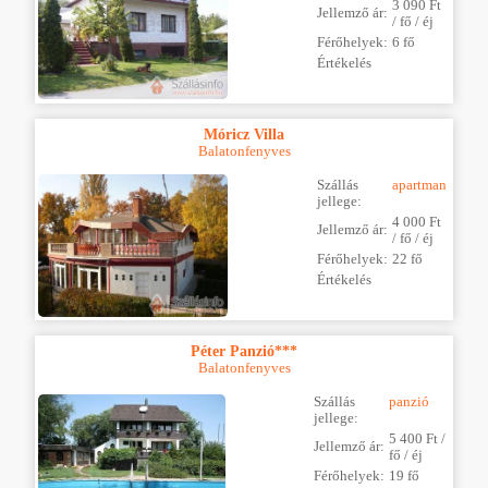
3 090 Ft
Jellemző ár:
/ fő / éj
Férőhelyek:
6 fő
Értékelés
Móricz Villa
Balatonfenyves
Szállás
apartman
jellege:
4 000 Ft
Jellemző ár:
/ fő / éj
Férőhelyek:
22 fő
Értékelés
Péter Panzió***
Balatonfenyves
Szállás
panzió
jellege:
5 400 Ft /
Jellemző ár:
fő / éj
Férőhelyek:
19 fő