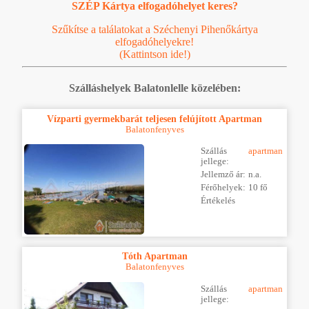
SZÉP Kártya elfogadóhelyet keres?
Szűkítse a találatokat a Széchenyi Pihenőkártya
elfogadóhelyekre!
(Kattintson ide!)
Szálláshelyek Balatonlelle közelében:
Vízparti gyermekbarát teljesen felújított Apartman
Balatonfenyves
Szállás
apartman
jellege:
Jellemző ár:
n.a.
Férőhelyek:
10 fő
Értékelés
Tóth Apartman
Balatonfenyves
Szállás
apartman
jellege: