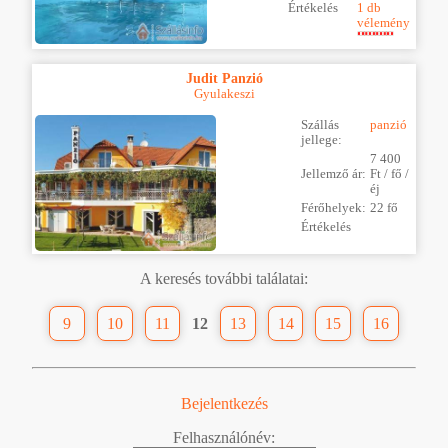
Értékelés
1 db
vélemény
Judit Panzió
Gyulakeszi
Szállás
panzió
jellege:
7 400
Jellemző ár:
Ft / fő /
éj
Férőhelyek:
22 fő
Értékelés
A keresés további találatai:
9
10
11
12
13
14
15
16
Bejelentkezés
Felhasználónév: