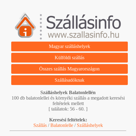
Magyar szálláshelyek
Külföldi szállás
Összes szállás Magyarországon
Szállásadóknak
Szálláshelyek Balatonlellén
100 db balatonlellei és környéki szállás a megadott keresési
feltételek mellett
[ találatok: 56 - 60. ]
Keresési feltételek:
Szállás
/
Balatonlelle
/
Szálláshelyek