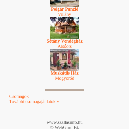
Polgár Panzió
Villány
Sétány Vendégház
Alsóörs
Muskátlis Ház
Mogyoród
Csomagok
További csomagajánlatok »
www.szallasinfo.hu
© WebGuru Bt.