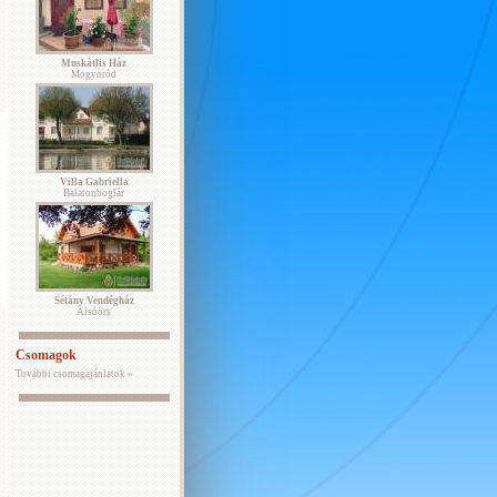
Muskátlis Ház
Mogyoród
Villa Gabriella
Balatonboglár
Sétány Vendégház
Alsóörs
Csomagok
További csomagajánlatok »