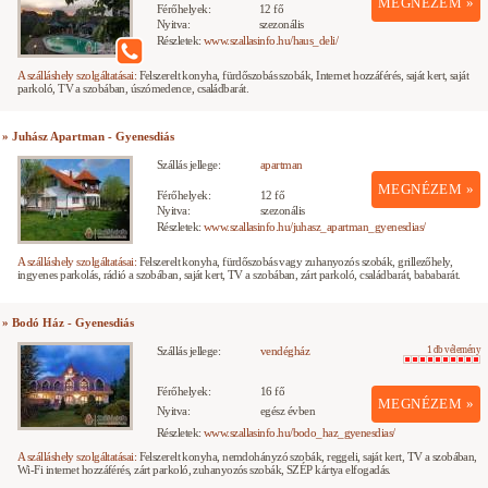
MEGNÉZEM »
Férőhelyek:
12 fő
Nyitva:
szezonális
Részletek:
www.szallasinfo.hu/haus_deli/
A szálláshely szolgáltatásai:
Felszerelt konyha, fürdőszobás szobák, Internet hozzáférés, saját kert, saját
parkoló, TV a szobában, úszómedence, családbarát.
» Juhász Apartman - Gyenesdiás
Szállás jellege:
apartman
MEGNÉZEM »
Férőhelyek:
12 fő
Nyitva:
szezonális
Részletek:
www.szallasinfo.hu/juhasz_apartman_gyenesdias/
A szálláshely szolgáltatásai:
Felszerelt konyha, fürdőszobás vagy zuhanyozós szobák, grillezőhely,
ingyenes parkolás, rádió a szobában, saját kert, TV a szobában, zárt parkoló, családbarát, bababarát.
» Bodó Ház - Gyenesdiás
Szállás jellege:
vendégház
1 db vélemény
Férőhelyek:
16 fő
MEGNÉZEM »
Nyitva:
egész évben
Részletek:
www.szallasinfo.hu/bodo_haz_gyenesdias/
A szálláshely szolgáltatásai:
Felszerelt konyha, nemdohányzó szobák, reggeli, saját kert, TV a szobában,
Wi-Fi internet hozzáférés, zárt parkoló, zuhanyozós szobák, SZÉP kártya elfogadás.