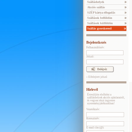
Szálláshelyek
Akciós szállás
SZÉP kártya elfogadás
Szállások belföldön
Szállások külföldön
Szállás gyorskereső
Bejelentkezés
Felhasználónév:
Jelszó:
» Elfelejtett jelszó
Hírlevél
Értesüljön elsőként a
szálláshelyek akciós ajánlatairól,
és vegyen részt ingyenes
nyereményjátékunkban!
Vezetéknév:
Keresztnév:
E-mail cím (@):