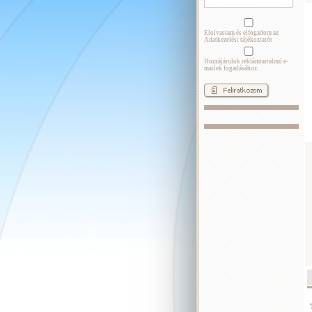
Elolvastam és elfogadom az
Adatkezelési tájékoztatót
Hozzájárulok reklámtartalmú e-
mailek fogadásához.