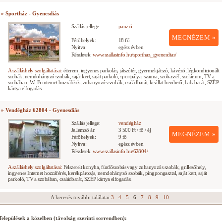
» Sportház - Gyenesdiás
Szállás jellege:
panzió
MEGNÉZEM »
Férőhelyek:
18 fő
Nyitva:
egész évben
Részletek:
www.szallasinfo.hu/sporthaz_gyenesdias/
A szálláshely szolgáltatásai:
étterem, ingyenes parkolás, játszótér, gyermekjátszó, kávézó, légkondicionált
szobák, nemdohányzó szobák, saját kert, saját parkoló, sportpálya, szauna, szobaszéf, szolárium, TV a
szobában, Wi-Fi internet hozzáférés, zuhanyozós szobák, családbarát, kisállat bevihető, bababarát, SZÉP
kártya elfogadás.
» Vendégház 62804 - Gyenesdiás
Szállás jellege:
vendégház
Jellemző ár:
3 500 Ft / fő / éj
MEGNÉZEM »
Férőhelyek:
9 fő
Nyitva:
egész évben
Részletek:
www.szallasinfo.hu/62804/
A szálláshely szolgáltatásai:
Felszerelt konyha, fürdőszobás vagy zuhanyozós szobák, grillezőhely,
ingyenes Internet hozzáférés, kerékpározás, nemdohányzó szobák, pingpongasztal, saját kert, saját
parkoló, TV a szobában, családbarát, SZÉP kártya elfogadás.
A keresés további találatai:
3
4
5
6
7
8
9
10
Települések a közelben (távolság szerinti sorrendben):