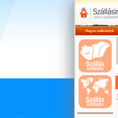
Magyar szálláshelyek