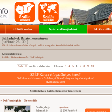
Külföldi szállás
Nyári szállásajánlatok
Akciós szállás
Szálláshelyek Balatonkeresztúron
[ találatok: 26 - 30. ]
136 db balatonkeresztúri és környéki szállás a megadott keresési feltételek mellett
Keresési feltételek:
/
/
Szállás
Balatonkeresztúr
Szálláshelyek
szállás oldalanként
Oldalak:
3
4
5
6
7
8
9
10
SZÉP Kártya elfogadóhelyet keres?
Szűkítse a találatokat a Széchenyi Pihenőkártya elfogadóhelyekre!
(Kattintson ide!)
Szálláshelyek Balatonkeresztúr közelében:
» Deli Vendégház - Gyenesdiás
Szállás jellege:
apartman
Jellemző ár:
12 250 Ft / fő / éj