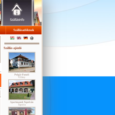
Szállásadóknak
Szállás ajánló
Polgár Panzió
Villány
Apartmanok Tapolcán
Tapolca