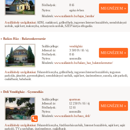
Férőhelyek:
8 fő
MEGNÉZEM »
Nyitva:
egész évben
Részletek:
www.szallasinfo.hu/hajas_familia/
A szálláshely szolgáltatásai:
ADSL csatlakozó, grillezőhely, ingyenes Internet hozzáférés, nemdohányzó
szobák, saját kert, teakonyha, zuhanyozós szobák, SZÉP kártya elfogadás.
» Balázs Ház - Balatonkeresztúr
Szállás jellege:
vendégház
Jellemző ár:
3 500 Ft / fő / éj
MEGNÉZEM »
Férőhelyek:
8 fő
Nyitva:
szezonális
Részletek:
www.szallasinfo.hu/balazs_haz_balatonkeresztur/
A szálláshely szolgáltatásai:
Felszerelt konyha, grillezőhely, ingyenes Internet hozzáférés, ingyenes
parkolás, játszótér, gyermekjátszó, nemdohányzó szobák, saját kert, úszómedence, uszoda, zárt parkoló,
családbarát, bababarát.
» Deli Vendégház - Gyenesdiás
Szállás jellege:
apartman
Jellemző ár:
12 250 Ft / fő / éj
MEGNÉZEM »
Férőhelyek:
12 fő
Nyitva:
szezonális
Részletek:
www.szallasinfo.hu/haus_deli/
A szálláshely szolgáltatásai:
Felszerelt konyha, fürdőszobás szobák, Internet hozzáférés, saját kert, saját
parkoló, TV a szobában, úszómedence, családbarát.