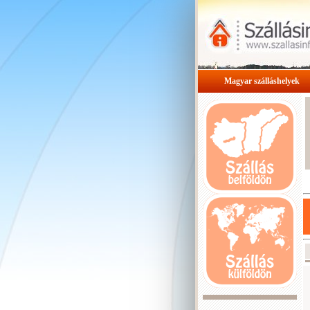
Magyar szálláshelyek