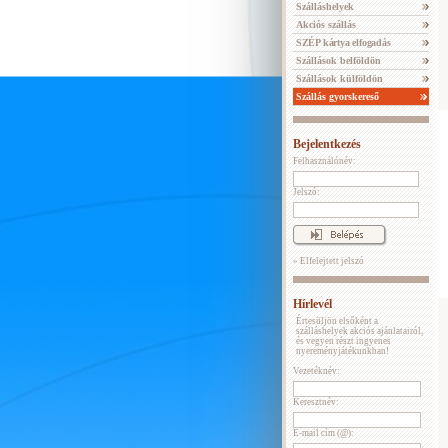
Szálláshelyek
Akciós szállás
SZÉP kártya elfogadás
Szállások belföldön
Szállások külföldön
Szállás gyorskereső
Bejelentkezés
Felhasználónév:
Jelszó:
» Elfelejtett jelszó
Hírlevél
Értesüljön elsőként a
szálláshelyek akciós ajánlatairól,
és vegyen részt ingyenes
nyereményjátékunkban!
Vezetéknév:
Keresztnév:
E-mail cím (@):