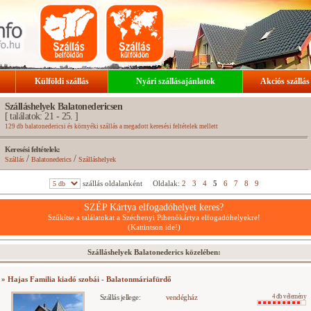
Külföldi szállás
Nyári szállásajánlatok
Akciós szállás
Szálláshelyek Balatonedericsen
[ találatok: 21 - 25. ]
129 db balatonedericsi és környéki szállás a megadott keresési feltételek mellett
Keresési feltételek:
/
/
Szállás
Balatonederics
Szálláshelyek
szállás oldalanként
Oldalak:
2
3
4
5
6
7
8
9
SZÉP Kártya elfogadóhelyet keres?
Szűkítse a találatokat a Széchenyi Pihenőkártya elfogadóhelyekre!
(Kattintson ide!)
Szálláshelyek Balatonederics közelében:
» Hajas Familia kiadó szobái - Balatonmáriafürdő
Szállás jellege:
vendégház
4 db vélemény