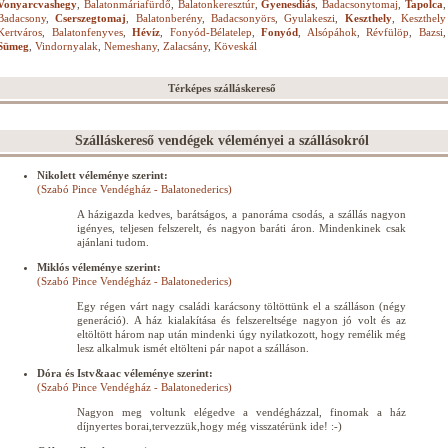
Vonyarcvashegy
,
Balatonmáriafürdő
,
Balatonkeresztúr
,
Gyenesdiás
,
Badacsonytomaj
,
Tapolca
,
Badacsony
,
Cserszegtomaj
,
Balatonberény
,
Badacsonyörs
,
Gyulakeszi
,
Keszthely
,
Keszthely
Kertváros
,
Balatonfenyves
,
Hévíz
,
Fonyód-Bélatelep
,
Fonyód
,
Alsópáhok
,
Révfülöp
,
Bazsi
,
Sümeg
,
Vindornyalak
,
Nemeshany
,
Zalacsány
,
Köveskál
Térképes szálláskereső
Szálláskereső vendégek véleményei a szállásokról
Nikolett véleménye szerint:
(Szabó Pince Vendégház - Balatonederics)
A házigazda kedves, barátságos, a panoráma csodás, a szállás nagyon
igényes, teljesen felszerelt, és nagyon baráti áron. Mindenkinek csak
ajánlani tudom.
Miklós véleménye szerint:
(Szabó Pince Vendégház - Balatonederics)
Egy régen várt nagy családi karácsony töltöttünk el a szálláson (négy
generáció). A ház kialakítása és felszereltsége nagyon jó volt és az
eltöltött három nap után mindenki úgy nyilatkozott, hogy remélik még
lesz alkalmuk ismét eltölteni pár napot a szálláson.
Dóra és Istv&aac véleménye szerint:
(Szabó Pince Vendégház - Balatonederics)
Nagyon meg voltunk elégedve a vendégházzal, finomak a ház
díjnyertes borai,tervezzük,hogy még visszatérünk ide! :-)