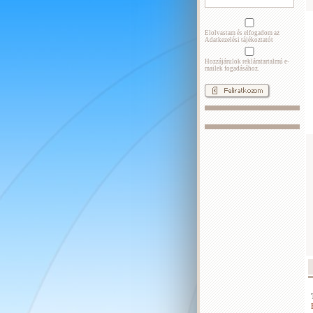
Elolvastam és elfogadom az
Adatkezelési tájékoztatót
Hozzájárulok reklámtartalmú e-
mailek fogadásához.