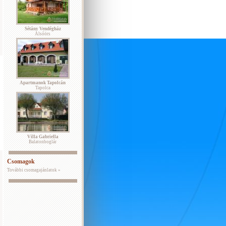
Sétány Vendégház
Alsóörs
Apartmanok Tapolcán
Tapolca
Villa Gabriella
Balatonboglár
Csomagok
További csomagajánlatok »