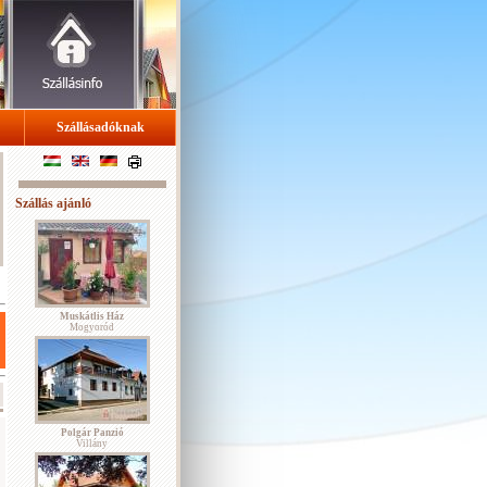
Szállásadóknak
Szállás ajánló
Muskátlis Ház
Mogyoród
Polgár Panzió
Villány