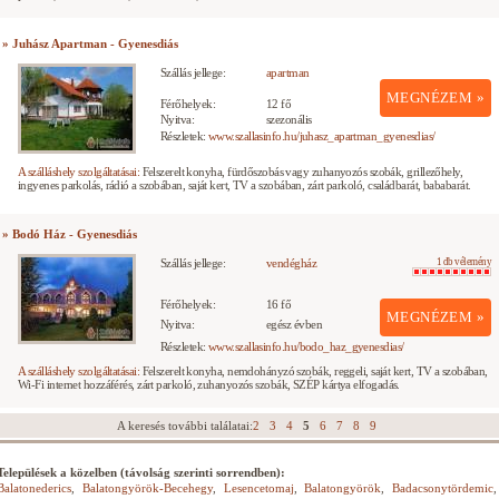
» Juhász Apartman - Gyenesdiás
Szállás jellege:
apartman
MEGNÉZEM »
Férőhelyek:
12 fő
Nyitva:
szezonális
Részletek:
www.szallasinfo.hu/juhasz_apartman_gyenesdias/
A szálláshely szolgáltatásai:
Felszerelt konyha, fürdőszobás vagy zuhanyozós szobák, grillezőhely,
ingyenes parkolás, rádió a szobában, saját kert, TV a szobában, zárt parkoló, családbarát, bababarát.
» Bodó Ház - Gyenesdiás
Szállás jellege:
vendégház
1 db vélemény
Férőhelyek:
16 fő
MEGNÉZEM »
Nyitva:
egész évben
Részletek:
www.szallasinfo.hu/bodo_haz_gyenesdias/
A szálláshely szolgáltatásai:
Felszerelt konyha, nemdohányzó szobák, reggeli, saját kert, TV a szobában,
Wi-Fi internet hozzáférés, zárt parkoló, zuhanyozós szobák, SZÉP kártya elfogadás.
A keresés további találatai:
2
3
4
5
6
7
8
9
Települések a közelben (távolság szerinti sorrendben):
Balatonederics
,
Balatongyörök-Becehegy
,
Lesencetomaj
,
Balatongyörök
,
Badacsonytördemic
,