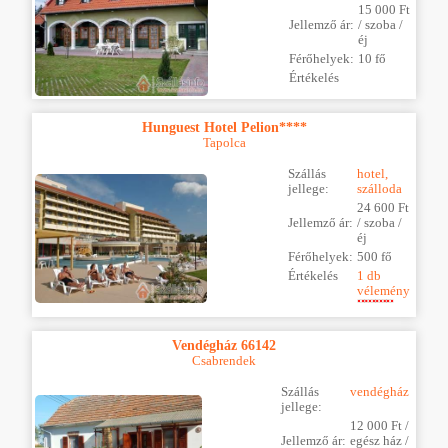
15 000 Ft
Jellemző ár:
/ szoba /
éj
Férőhelyek:
10 fő
Értékelés
Hunguest Hotel Pelion****
Tapolca
Szállás
hotel,
jellege:
szálloda
24 600 Ft
Jellemző ár:
/ szoba /
éj
Férőhelyek:
500 fő
Értékelés
1 db
vélemény
Vendégház 66142
Csabrendek
Szállás
vendégház
jellege:
12 000 Ft /
Jellemző ár:
egész ház /