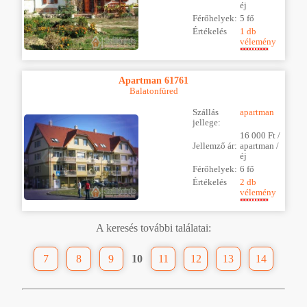
éj
Férőhelyek:
5 fő
Értékelés
1 db
vélemény
Apartman 61761
Balatonfüred
Szállás
apartman
jellege:
16 000 Ft /
Jellemző ár:
apartman /
éj
Férőhelyek:
6 fő
Értékelés
2 db
vélemény
A keresés további találatai:
7
8
9
10
11
12
13
14