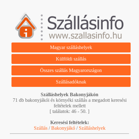
Magyar szálláshelyek
Külföldi szállás
Összes szállás Magyarországon
Szállásadóknak
Szálláshelyek Bakonyjákón
71 db bakonyjákói és környéki szállás a megadott keresési
feltételek mellett
[ találatok: 46 - 50. ]
Keresési feltételek:
Szállás
/
Bakonyjákó
/
Szálláshelyek