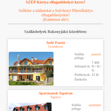
SZÉP Kártya elfogadóhelyet keres?
Szűkítse a találatokat a Széchenyi Pihenőkártya
elfogadóhelyekre!
(Kattintson ide!)
Szálláshelyek Bakonyjákó közelében:
Judit Panzió
Gyulakeszi
Szállás
panzió
jellege:
7 400
Jellemző ár:
Ft / fő /
éj
Férőhelyek:
22 fő
Értékelés
Apartmanok Tapolcán
Tapolca
Szállás
apartman
jellege: