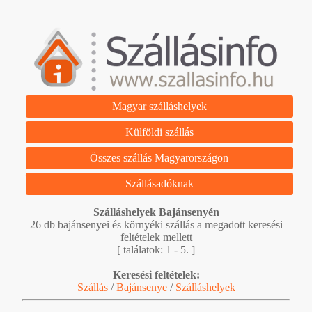
Magyar szálláshelyek
Külföldi szállás
Összes szállás Magyarországon
Szállásadóknak
Szálláshelyek Bajánsenyén
26 db bajánsenyei és környéki szállás a megadott keresési
feltételek mellett
[ találatok: 1 - 5. ]
Keresési feltételek:
Szállás
/
Bajánsenye
/
Szálláshelyek