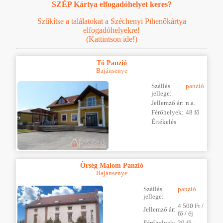
SZÉP Kártya elfogadóhelyet keres?
Szűkítse a találatokat a Széchenyi Pihenőkártya
elfogadóhelyekre!
(Kattintson ide!)
Tó Panzió
Bajánsenye
Szállás
panzió
jellege:
Jellemző ár:
n.a.
Férőhelyek:
48 fő
Értékelés
Õrség Malom Panzió
Bajánsenye
Szállás
panzió
jellege:
4 500 Ft /
Jellemző ár:
fő / éj
Férőhelyek:
39 fő