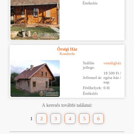
Értékelés
Õrségi Ház
Kondorfa
Szállás
vendégház
jellege:
18 500 Ft /
Jellemző ár:
egész ház /
nap
Férőhelyek:
6 fő
Értékelés
A keresés további találatai:
1
2
3
4
5
6