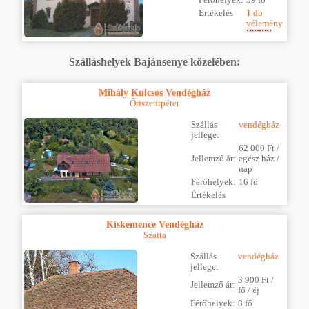
Értékelés
1 db
vélemény
Szálláshelyek Bajánsenye közelében:
Mihály Kulcsos Vendégház
Őriszentpéter
Szállás
vendégház
jellege:
62 000 Ft /
Jellemző ár:
egész ház /
nap
Férőhelyek:
16 fő
Értékelés
Kiskemence Vendégház
Szatta
Szállás
vendégház
jellege:
3 900 Ft /
Jellemző ár:
fő / éj
Férőhelyek:
8 fő