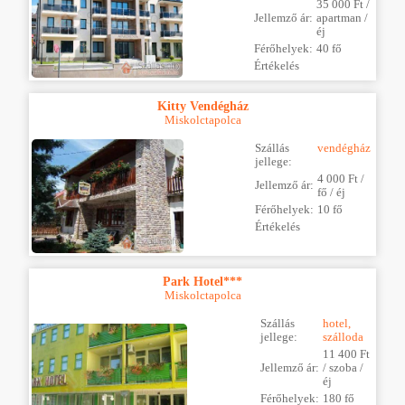
35 000 Ft /
Jellemző ár:
apartman /
éj
Férőhelyek:
40 fő
Értékelés
Kitty Vendégház
Miskolctapolca
Szállás
vendégház
jellege:
4 000 Ft /
Jellemző ár:
fő / éj
Férőhelyek:
10 fő
Értékelés
Park Hotel***
Miskolctapolca
Szállás
hotel,
jellege:
szálloda
11 400 Ft
Jellemző ár:
/ szoba /
éj
Férőhelyek:
180 fő