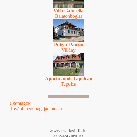
Villa Gabriella
Balatonboglár
Polgár Panzió
Villány
Apartmanok Tapolcán
Tapolca
Csomagok
További csomagajánlatok »
www.szallasinfo.hu
© WebGuru Bt.