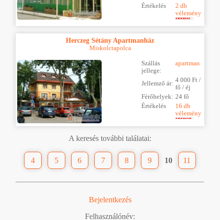
Értékelés
2 db
vélemény
Herczeg Sétány Apartmanház
Miskolctapolca
Szállás
apartman
jellege:
4 000 Ft /
Jellemző ár:
fő / éj
Férőhelyek:
24 fő
Értékelés
16 db
vélemény
A keresés további találatai:
4
5
6
7
8
9
10
11
Bejelentkezés
Felhasználónév: