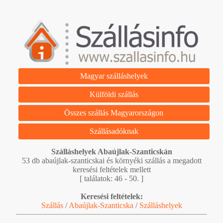
Magyar szálláshelyek
Külföldi szállás
Összes szállás Magyarországon
Szállásadóknak
Szálláshelyek Abaújlak-Szanticskán
53 db abaújlak-szanticskai és környéki szállás a megadott
keresési feltételek mellett
[ találatok: 46 - 50. ]
Keresési feltételek:
Szállás
/
Abaújlak-Szanticska
/
Szálláshelyek