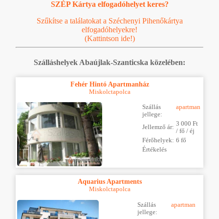
SZÉP Kártya elfogadóhelyet keres?
Szűkítse a találatokat a Széchenyi Pihenőkártya
elfogadóhelyekre!
(Kattintson ide!)
Szálláshelyek Abaújlak-Szanticska közelében:
Fehér Hintó Apartmanház
Miskolctapolca
Szállás
apartman
jellege:
3 000 Ft
Jellemző ár:
/ fő / éj
Férőhelyek:
6 fő
Értékelés
Aquarius Apartments
Miskolctapolca
Szállás
apartman
jellege: