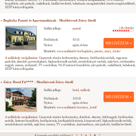
hozzáférés, zárt parkoló, családbarát, kisállat bevihető, bababarát, mozgássérültek részére megközelíthető,
SZÉP kártya elfogadás.
» Boglárka Panzió és Apartmanházak - Mezőkövesd-Zsóry-fürdő
Szállás jellege:
panzió
2 db vélemény
Férőhelyek:
43 fő
MEGNÉZEM »
Nyitva:
egész évben
Részletek:
www.szallasinfo.hu/boglarka_panzio_zsory_furdo/
A szálláshely szolgáltatásai:
Csoportok részére kedvezmény, étterem, fürdőszobás szobák, ingyenes
parkolás, játszótér, gyermekjátszó, légkondicionált szobák, nemdohányzó szobák, saját kert, svédasztalos
reggeli, szauna, szobaszéf, TV a szobában, Wi-Fi internet hozzáférés, zárt parkoló, családbarát, bababarát,
SZÉP kártya elfogadás.
» Zsóry Hotel Fit**** - Mezőkövesd-Zsóry-fürdő
Szállás jellege:
hotel, szálloda
MEGNÉZEM »
Férőhelyek:
150 fő
Nyitva:
egész évben
Részletek:
www.szallasinfo.hu/zsory_hotel/
A szálláshely szolgáltatásai:
Csoportok részére kedvezmény, drinkbár, étterem, büféreggeli, fürdőszobás
szobák, Internet hozzáférés, kerékpározás, kerékpárkölcsönzés, központi széf, légkondicionált szobák,
nemdohányzó szobák, saját kert, szauna, TV a szobában, úszómedence, zárt parkoló, kisállat bevihető.
A keresés további találatai:
1
2
3
4
5
6
7