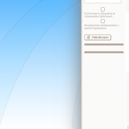
Elolvastam és elfogadom az
Adatkezelési tájékoztatót
Hozzájárulok reklámtartalmú e-
mailek fogadásához.