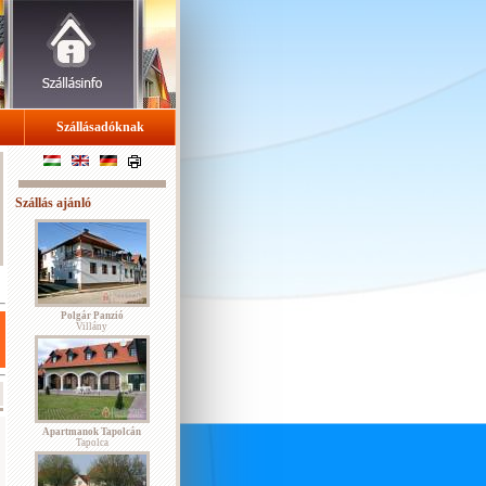
Szállásadóknak
Szállás ajánló
Polgár Panzió
Villány
Apartmanok Tapolcán
Tapolca