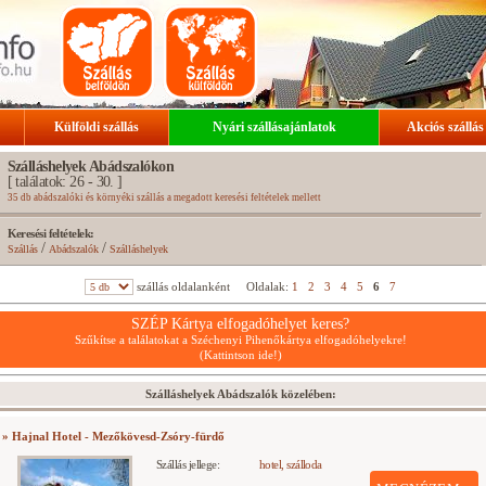
Külföldi szállás
Nyári szállásajánlatok
Akciós szállás
Szálláshelyek Abádszalókon
[ találatok: 26 - 30. ]
35 db abádszalóki és környéki szállás a megadott keresési feltételek mellett
Keresési feltételek:
/
/
Szállás
Abádszalók
Szálláshelyek
szállás oldalanként
Oldalak:
1
2
3
4
5
6
7
SZÉP Kártya elfogadóhelyet keres?
Szűkítse a találatokat a Széchenyi Pihenőkártya elfogadóhelyekre!
(Kattintson ide!)
Szálláshelyek Abádszalók közelében:
» Hajnal Hotel - Mezőkövesd-Zsóry-fürdő
Szállás jellege:
hotel, szálloda