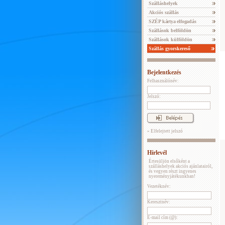
Szálláshelyek
Akciós szállás
SZÉP kártya elfogadás
Szállások belföldön
Szállások külföldön
Szállás gyorskereső
Bejelentkezés
Felhasználónév:
Jelszó:
» Elfelejtett jelszó
Hírlevél
Értesüljön elsőként a
szálláshelyek akciós ajánlatairól,
és vegyen részt ingyenes
nyereményjátékunkban!
Vezetéknév:
Keresztnév:
E-mail cím (@):