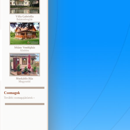
Villa Gabriella
Balatonboglár
Sétány Vendégház
Alsóörs
Muskátlis Ház
Mogyoród
Csomagok
További csomagajánlatok »