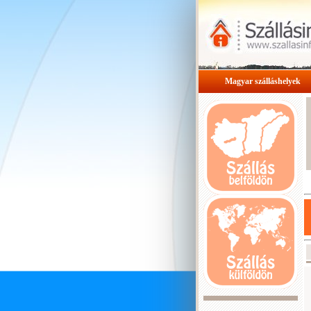
Magyar szálláshelyek