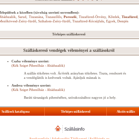
Települések a közelben (távolság szerinti sorrendben):
Abádszalók
,
Sarud
,
Tiszanána
,
Tiszaszőlős
,
Poroszló
,
Tiszafüred-Örvény
,
Kőtelek
,
Tiszafüred
,
Mezőkövesd-Zsóry-fürdő
,
Szihalom-Zsóry-fürdő
,
Tiszafüred-Kócsújfalu
,
Egyek
,
Demjén
Térképes szálláskereső
Szálláskereső vendégek véleményei a szállásokról
Csaba véleménye szerint:
(Kék Sziget Pihenőház - Abádszalók)
A szállás tökéletes volt. Ár/érték arányban tökéletes. Tiszta, rendezett és
a vendéglátók is kedvesek voltak. Ajánljuk másnak is.
Andrea véleménye szerint:
(Kék Sziget Pihenőház - Abádszalók)
Baráti társaságok pihenéséhez, szórakozásához nagyon jó a hely.
Szállások katalógusa
Térképes szálláskereső
Akciós szállás
Szerkesztőség
|
Adatkezelési Tájékoztató
|
Szállásinfo.eu