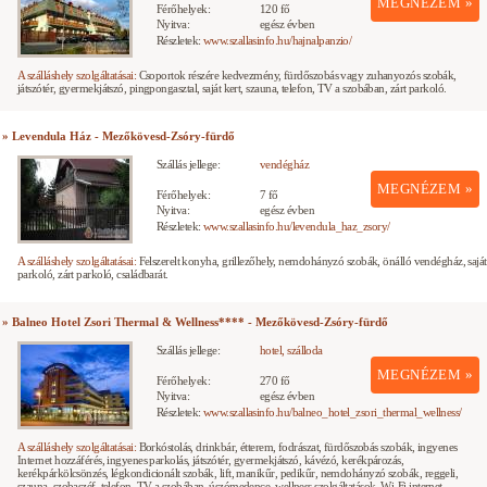
MEGNÉZEM »
Férőhelyek:
120 fő
Nyitva:
egész évben
Részletek:
www.szallasinfo.hu/hajnalpanzio/
A szálláshely szolgáltatásai:
Csoportok részére kedvezmény, fürdőszobás vagy zuhanyozós szobák,
játszótér, gyermekjátszó, pingpongasztal, saját kert, szauna, telefon, TV a szobában, zárt parkoló.
» Levendula Ház - Mezőkövesd-Zsóry-fürdő
Szállás jellege:
vendégház
MEGNÉZEM »
Férőhelyek:
7 fő
Nyitva:
egész évben
Részletek:
www.szallasinfo.hu/levendula_haz_zsory/
A szálláshely szolgáltatásai:
Felszerelt konyha, grillezőhely, nemdohányzó szobák, önálló vendégház, saját
parkoló, zárt parkoló, családbarát.
» Balneo Hotel Zsori Thermal & Wellness**** - Mezőkövesd-Zsóry-fürdő
Szállás jellege:
hotel, szálloda
MEGNÉZEM »
Férőhelyek:
270 fő
Nyitva:
egész évben
Részletek:
www.szallasinfo.hu/balneo_hotel_zsori_thermal_wellness/
A szálláshely szolgáltatásai:
Borkóstolás, drinkbár, étterem, fodrászat, fürdőszobás szobák, ingyenes
Internet hozzáférés, ingyenes parkolás, játszótér, gyermekjátszó, kávézó, kerékpározás,
kerékpárkölcsönzés, légkondicionált szobák, lift, manikűr, pedikűr, nemdohányzó szobák, reggeli,
szauna, szobaszéf, telefon, TV a szobában, úszómedence, wellness szolgáltatások, Wi-Fi internet