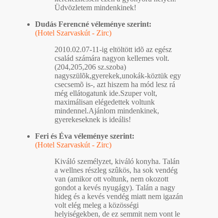
Üdvözletem mindenkinek!
Dudás Ferencné véleménye szerint:
(Hotel Szarvaskút - Zirc)
2010.02.07-11-ig eltöltött idõ az egész
család számára nagyon kellemes volt.
(204,205,206 sz.szoba)
nagyszülõk,gyerekek,unokák-köztük egy
csecsemõ is-, azt hiszem ha mód lesz rá
még ellátogatunk ide.Szuper volt,
maximálisan elégedettek voltunk
mindennel.Ajánlom mindenkinek,
gyerekeseknek is ideális!
Feri és Éva véleménye szerint:
(Hotel Szarvaskút - Zirc)
Kiváló személyzet, kiváló konyha. Talán
a wellnes részleg szûkös, ha sok vendég
van (amikor ott voltunk, nem okozott
gondot a kevés nyugágy). Talán a nagy
hideg és a kevés vendég miatt nem igazán
volt elég meleg a közösségi
helyiségekben, de ez semmit nem vont le