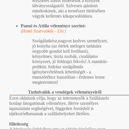
Részletes írásos ismertetõk a környék
látványosságairól. Szívesen ajánlom
mindenkinek, aki a természet ölelésében
vágyik kellemes kikapcsolódásra.
Panni és Attila véleménye szerint:
(Hotel Szarvaskút - Zirc)
Szolgálatkész,nagyon kedves személyzet,
jó konyha (az ételek melegen tartására
negyobb gondot kell fordítani),
kényelmes, tiszta szobák, csodálatos
környezet, jó földrajzi fekvés! A manikür-
pedikür, fodrász szolgáltatás
igénybevételének lehetõségét - a
masszõréhoz hasonlóan - érdemes lenne
megteremteni!
Tudnivalók a vendégek véleményeiről
Ezen oldalunk célja, hogy az internetezők a Szállásinfo
honlap látogatóinak véleménye, illetve személyes
tapasztalata segítségével, független forrásból is
tájékozódhassanak a szálláshelyeket illetően.
Hitelesség