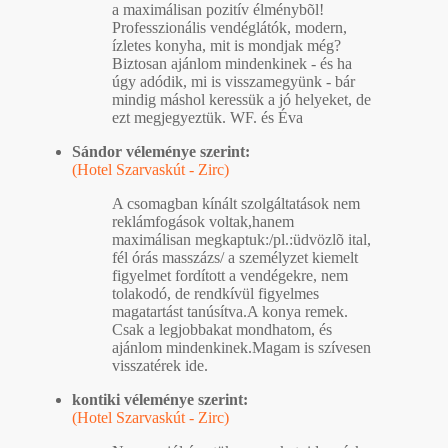
a maximálisan pozitív élménybõl!
Professzionális vendéglátók, modern,
ízletes konyha, mit is mondjak még?
Biztosan ajánlom mindenkinek - és ha
úgy adódik, mi is visszamegyünk - bár
mindig máshol keressük a jó helyeket, de
ezt megjegyeztük. WF. és Éva
Sándor véleménye szerint:
(Hotel Szarvaskút - Zirc)
A csomagban kínált szolgáltatások nem
reklámfogások voltak,hanem
maximálisan megkaptuk:/pl.:üdvözlõ ital,
fél órás masszázs/ a személyzet kiemelt
figyelmet fordított a vendégekre, nem
tolakodó, de rendkívül figyelmes
magatartást tanúsítva.A konya remek.
Csak a legjobbakat mondhatom, és
ajánlom mindenkinek.Magam is szívesen
visszatérek ide.
kontiki véleménye szerint:
(Hotel Szarvaskút - Zirc)