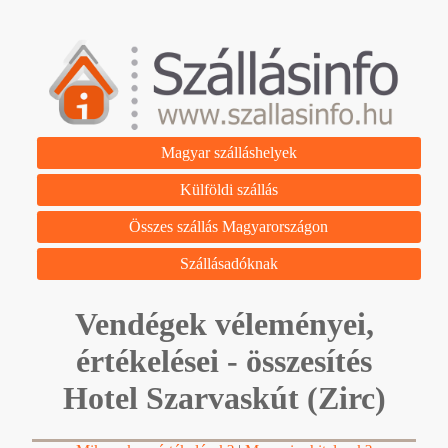
Magyar szálláshelyek
Külföldi szállás
Összes szállás Magyarországon
Szállásadóknak
Vendégek véleményei,
értékelései - összesítés
Hotel Szarvaskút (Zirc)