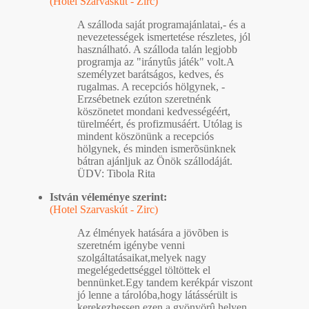
(Hotel Szarvaskút - Zirc)
A szálloda saját programajánlatai,- és a
nevezetességek ismertetése részletes, jól
használható. A szálloda talán legjobb
programja az "iránytûs játék" volt.A
személyzet barátságos, kedves, és
rugalmas. A recepciós hölgynek, -
Erzsébetnek ezúton szeretnénk
köszönetet mondani kedvességéért,
türelméért, és profizmusáért. Utólag is
mindent köszönünk a recepciós
hölgynek, és minden ismerõsünknek
bátran ajánljuk az Önök szállodáját.
ÜDV: Tibola Rita
István véleménye szerint:
(Hotel Szarvaskút - Zirc)
Az élmények hatására a jövõben is
szeretném igénybe venni
szolgáltatásaikat,melyek nagy
megelégedettséggel töltöttek el
bennünket.Egy tandem kerékpár viszont
jó lenne a tárolóba,hogy látássérült is
kerekezhessen ezen a gyönyörû helyen.