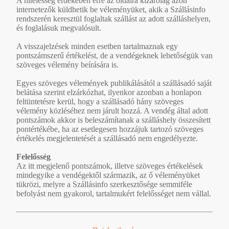
A hitelesség érdekében erre az oldalra kizárólag azon
internetezők küldhetik be véleményüket, akik a Szállásinfo
rendszerén keresztül foglaltak szállást az adott szálláshelyen,
és foglalásuk megvalósult.
A visszajelzések minden esetben tartalmaznak egy
pontszámszerű értékelést, de a vendégeknek lehetőségük van
szöveges vélemény beírására is.
Egyes szöveges vélemények publikálásától a szállásadó saját
belátása szerint elzárkózhat, ilyenkor azonban a honlapon
feltüntetésre kerül, hogy a szállásadó hány szöveges
vélemény közléséhez nem járult hozzá. A vendég által adott
pontszámok akkor is beleszámítanak a szálláshely összesített
pontértékébe, ha az esetlegesen hozzájuk tartozó szöveges
értékelés megjelentetését a szállásadó nem engedélyezte.
Felelősség
Az itt megjelenő pontszámok, illetve szöveges értékelések
mindegyike a vendégektől származik, az ő véleményüket
tükrözi, melyre a Szállásinfo szerkesztősége semmiféle
befolyást nem gyakorol, tartalmukért felelősséget nem vállal.