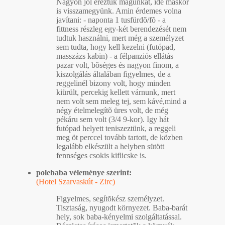
Nagyon jól éreztük magunkat, ide máskor
is visszamegyünk. Amin érdemes volna
javítani: - naponta 1 tusfürdõ/fõ - a
fittness részleg egy-két berendezését nem
tudtuk használni, mert még a személyzet
sem tudta, hogy kell kezelni (futópad,
masszázs kabin) - a félpanziós ellátás
pazar volt, bõséges és nagyon finom, a
kiszolgálás általában figyelmes, de a
reggelinél bizony volt, hogy minden
kiürült, percekig kellett várnunk, mert
nem volt sem meleg tej, sem kávé,mind a
négy ételmelegítõ üres volt, de még
pékáru sem volt (3/4 9-kor). Igy hát
futópad helyett teniszeztünk, a reggeli
meg öt perccel tovább tartott, de közben
legalább elkészült a helyben sütött
fennséges csokis kiflicske is.
polebaba véleménye szerint:
(Hotel Szarvaskút - Zirc)
Figyelmes, segítõkész személyzet.
Tisztaság, nyugodt környezet. Baba-barát
hely, sok baba-kényelmi szolgáltatással.