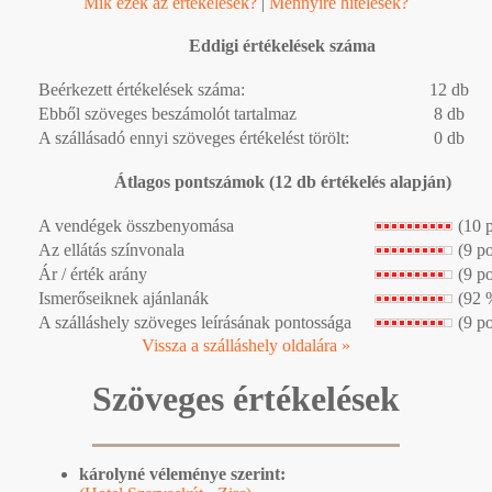
Mik ezek az értékelések?
|
Mennyire hitelesek?
Eddigi értékelések száma
Beérkezett értékelések száma:
12 db
Ebből szöveges beszámolót tartalmaz
8 db
A szállásadó ennyi szöveges értékelést törölt:
0 db
Átlagos pontszámok (12 db értékelés alapján)
A vendégek összbenyomása
(10 
Az ellátás színvonala
(9 p
Ár / érték arány
(9 p
Ismerőseiknek ajánlanák
(92 
A szálláshely szöveges leírásának pontossága
(9 p
Vissza a szálláshely oldalára »
Szöveges értékelések
károlyné véleménye szerint: