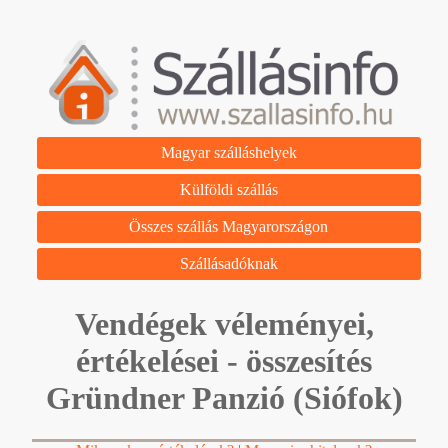
Magyar szálláshelyek
Külföldi szállás
Összes szállás Magyarországon
Szállásadóknak
Vendégek véleményei,
értékelései - összesítés
Gründner Panzió (Siófok)