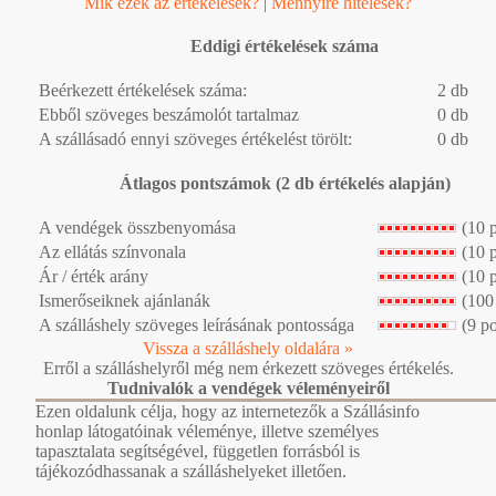
Mik ezek az értékelések?
|
Mennyire hitelesek?
Eddigi értékelések száma
Beérkezett értékelések száma:
2 db
Ebből szöveges beszámolót tartalmaz
0 db
A szállásadó ennyi szöveges értékelést törölt:
0 db
Átlagos pontszámok (2 db értékelés alapján)
A vendégek összbenyomása
(10 
Az ellátás színvonala
(10 
Ár / érték arány
(10 
Ismerőseiknek ajánlanák
(100
A szálláshely szöveges leírásának pontossága
(9 p
Vissza a szálláshely oldalára »
Erről a szálláshelyről még nem érkezett szöveges értékelés.
Tudnivalók a vendégek véleményeiről
Ezen oldalunk célja, hogy az internetezők a Szállásinfo
honlap látogatóinak véleménye, illetve személyes
tapasztalata segítségével, független forrásból is
tájékozódhassanak a szálláshelyeket illetően.