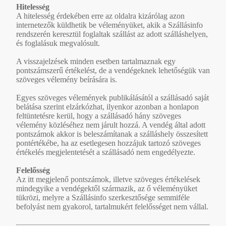
Hitelesség
A hitelesség érdekében erre az oldalra kizárólag azon
internetezők küldhetik be véleményüket, akik a Szállásinfo
rendszerén keresztül foglaltak szállást az adott szálláshelyen,
és foglalásuk megvalósult.
A visszajelzések minden esetben tartalmaznak egy
pontszámszerű értékelést, de a vendégeknek lehetőségük van
szöveges vélemény beírására is.
Egyes szöveges vélemények publikálásától a szállásadó saját
belátása szerint elzárkózhat, ilyenkor azonban a honlapon
feltüntetésre kerül, hogy a szállásadó hány szöveges
vélemény közléséhez nem járult hozzá. A vendég által adott
pontszámok akkor is beleszámítanak a szálláshely összesített
pontértékébe, ha az esetlegesen hozzájuk tartozó szöveges
értékelés megjelentetését a szállásadó nem engedélyezte.
Felelősség
Az itt megjelenő pontszámok, illetve szöveges értékelések
mindegyike a vendégektől származik, az ő véleményüket
tükrözi, melyre a Szállásinfo szerkesztősége semmiféle
befolyást nem gyakorol, tartalmukért felelősséget nem vállal.