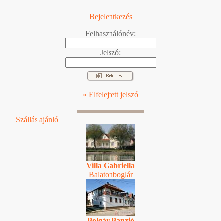
Bejelentkezés
Felhasználónév:
Jelszó:
» Elfelejtett jelszó
Szállás ajánló
Villa Gabriella
Balatonboglár
Polgár Panzió