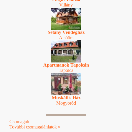
Villány
Sétány Vendégház
Alsóörs
Apartmanok Tapolcán
Tapolca
Muskátlis Ház
Mogyoród
Csomagok
További csomagajánlatok »