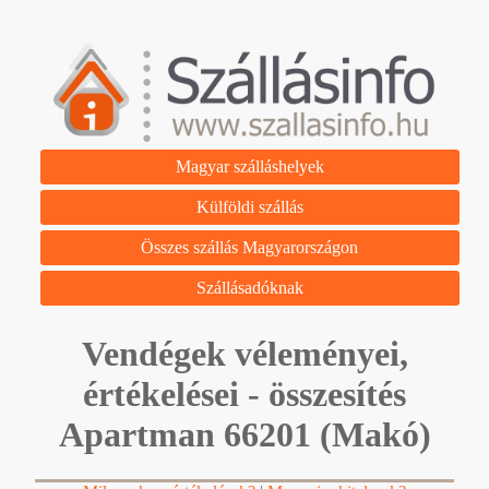
Magyar szálláshelyek
Külföldi szállás
Összes szállás Magyarországon
Szállásadóknak
Vendégek véleményei,
értékelései - összesítés
Apartman 66201 (Makó)