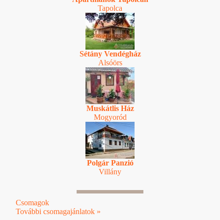
Tapolca
Sétány Vendégház
Alsóörs
Muskátlis Ház
Mogyoród
Polgár Panzió
Villány
Csomagok
További csomagajánlatok »