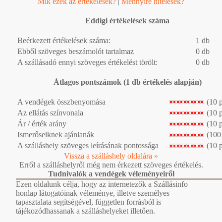
Mik ezek az értékelések?
|
Mennyire hitelesek?
Eddigi értékelések száma
Beérkezett értékelések száma:
1 db
Ebből szöveges beszámolót tartalmaz
0 db
A szállásadó ennyi szöveges értékelést törölt:
0 db
Átlagos pontszámok (1 db értékelés alapján)
A vendégek összbenyomása
(10 
Az ellátás színvonala
(10 
Ár / érték arány
(10 
Ismerőseiknek ajánlanák
(100
A szálláshely szöveges leírásának pontossága
(10 
Vissza a szálláshely oldalára »
Erről a szálláshelyről még nem érkezett szöveges értékelés.
Tudnivalók a vendégek véleményeiről
Ezen oldalunk célja, hogy az internetezők a Szállásinfo
honlap látogatóinak véleménye, illetve személyes
tapasztalata segítségével, független forrásból is
tájékozódhassanak a szálláshelyeket illetően.