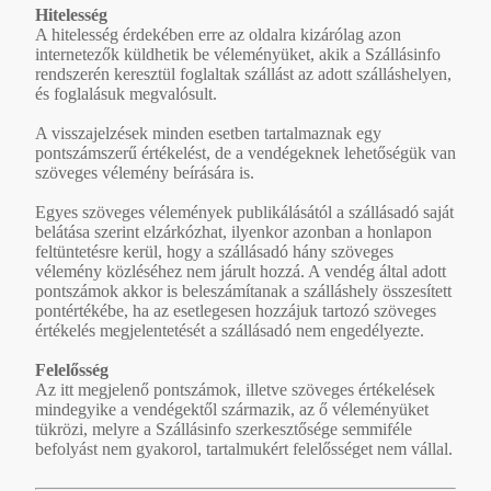
Hitelesség
A hitelesség érdekében erre az oldalra kizárólag azon
internetezők küldhetik be véleményüket, akik a Szállásinfo
rendszerén keresztül foglaltak szállást az adott szálláshelyen,
és foglalásuk megvalósult.
A visszajelzések minden esetben tartalmaznak egy
pontszámszerű értékelést, de a vendégeknek lehetőségük van
szöveges vélemény beírására is.
Egyes szöveges vélemények publikálásától a szállásadó saját
belátása szerint elzárkózhat, ilyenkor azonban a honlapon
feltüntetésre kerül, hogy a szállásadó hány szöveges
vélemény közléséhez nem járult hozzá. A vendég által adott
pontszámok akkor is beleszámítanak a szálláshely összesített
pontértékébe, ha az esetlegesen hozzájuk tartozó szöveges
értékelés megjelentetését a szállásadó nem engedélyezte.
Felelősség
Az itt megjelenő pontszámok, illetve szöveges értékelések
mindegyike a vendégektől származik, az ő véleményüket
tükrözi, melyre a Szállásinfo szerkesztősége semmiféle
befolyást nem gyakorol, tartalmukért felelősséget nem vállal.