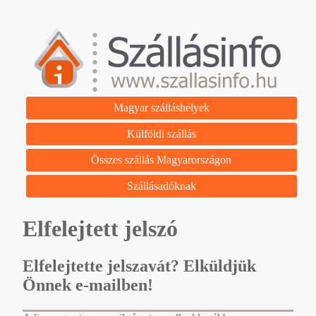
Magyar szálláshelyek
Külföldi szállás
Összes szállás Magyarországon
Szállásadóknak
Elfelejtett jelszó
Elfelejtette jelszavát? Elküldjük
Önnek e-mailben!