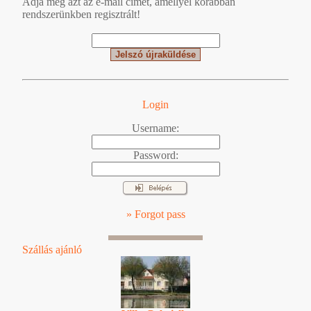
Adja meg azt az e-mail címet, amellyel korábban
rendszerünkben regisztrált!
Login
Username:
Password:
» Forgot pass
Szállás ajánló