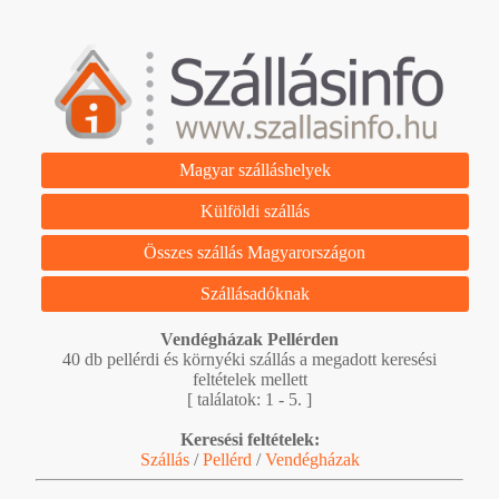
Magyar szálláshelyek
Külföldi szállás
Összes szállás Magyarországon
Szállásadóknak
Vendégházak Pellérden
40 db pellérdi és környéki szállás a megadott keresési
feltételek mellett
[ találatok: 1 - 5. ]
Keresési feltételek:
Szállás
/
Pellérd
/
Vendégházak