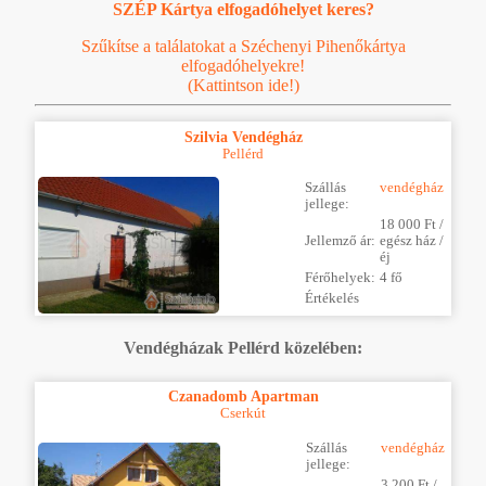
SZÉP Kártya elfogadóhelyet keres?
Szűkítse a találatokat a Széchenyi Pihenőkártya
elfogadóhelyekre!
(Kattintson ide!)
Szilvia Vendégház
Pellérd
Szállás
vendégház
jellege:
18 000 Ft /
Jellemző ár:
egész ház /
éj
Férőhelyek:
4 fő
Értékelés
Vendégházak Pellérd közelében:
Czanadomb Apartman
Cserkút
Szállás
vendégház
jellege:
3 200 Ft /