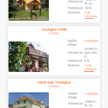
Jellemző ár:
fő / éj
Férőhelyek:
16 fő
Értékelés
9 db
vélemény
Vendégház 61900
Cserkút
Szállás
vendégház
jellege:
24 000 Ft /
Jellemző ár:
egész ház /
éj
Férőhelyek:
6 fő
Értékelés
13 db
vélemény
Jakab-hegy Vendégház
Cserkút
Szállás
vendégház
jellege:
3 000 Ft /
Jellemző ár:
fő / éj