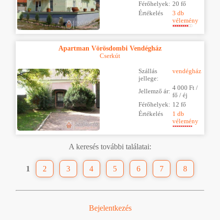
Férőhelyek:
20 fő
Értékelés
3 db
vélemény
Apartman Vörösdombi Vendégház
Cserkút
Szállás
vendégház
jellege:
4 000 Ft /
Jellemző ár:
fő / éj
Férőhelyek:
12 fő
Értékelés
1 db
vélemény
A keresés további találatai:
1
2
3
4
5
6
7
8
Bejelentkezés