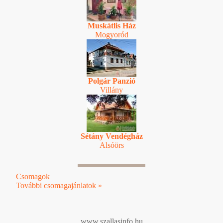
Muskátlis Ház
Mogyoród
Polgár Panzió
Villány
Sétány Vendégház
Alsóörs
Csomagok
További csomagajánlatok »
www.szallasinfo.hu