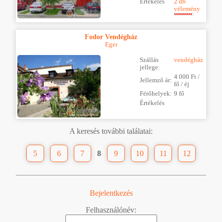
Értékelés
2 db
vélemény
Fodor Vendégház
Eger
Szállás
vendégház
jellege:
4 000 Ft /
Jellemző ár:
fő / éj
Férőhelyek:
9 fő
Értékelés
A keresés további találatai:
5
6
7
8
9
10
11
12
Bejelentkezés
Felhasználónév: