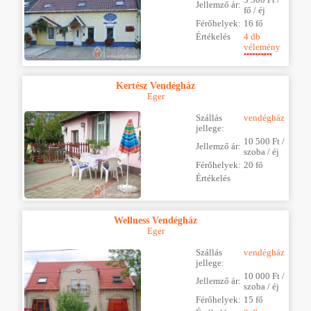
Jellemző ár:
fő / éj
Férőhelyek:
16 fő
Értékelés
4 db
vélemény
Kertész Vendégház
Eger
Szállás
vendégház
jellege:
10 500 Ft /
Jellemző ár:
szoba / éj
Férőhelyek:
20 fő
Értékelés
Wellness Vendégház
Eger
Szállás
vendégház
jellege:
10 000 Ft /
Jellemző ár:
szoba / éj
Férőhelyek:
15 fő