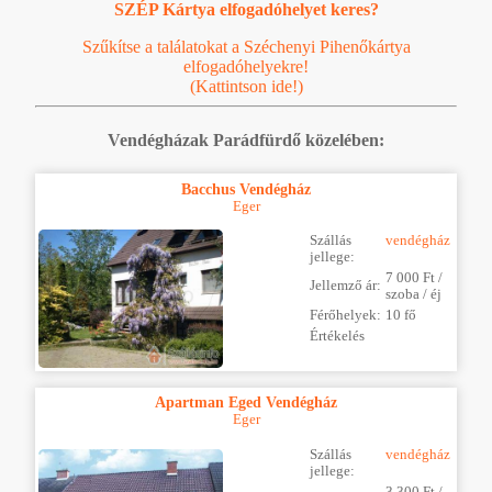
SZÉP Kártya elfogadóhelyet keres?
Szűkítse a találatokat a Széchenyi Pihenőkártya
elfogadóhelyekre!
(Kattintson ide!)
Vendégházak Parádfürdő közelében:
Bacchus Vendégház
Eger
Szállás
vendégház
jellege:
7 000 Ft /
Jellemző ár:
szoba / éj
Férőhelyek:
10 fő
Értékelés
Apartman Eged Vendégház
Eger
Szállás
vendégház
jellege:
3 300 Ft /