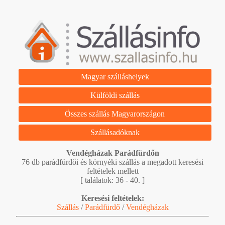
Magyar szálláshelyek
Külföldi szállás
Összes szállás Magyarországon
Szállásadóknak
Vendégházak Parádfürdőn
76 db parádfürdői és környéki szállás a megadott keresési
feltételek mellett
[ találatok: 36 - 40. ]
Keresési feltételek:
Szállás
/
Parádfürdő
/
Vendégházak