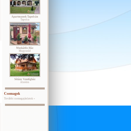
Apartmanok Tapolcán
Tapolca
Muskátlis Ház
Mogyoród
Sétány Vendégház
Alsóörs
Csomagok
További csomagajánlatok »