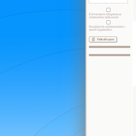
Elolvastam és elfogadom az
Adatkezelési tájékoztatót
Hozzájárulok reklámtartalmú e-
mailek fogadásához.