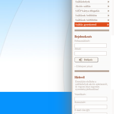
Szálláshelyek
Akciós szállás
SZÉP kártya elfogadás
Szállások belföldön
Szállások külföldön
Szállás gyorskereső
Bejelentkezés
Felhasználónév:
Jelszó:
» Elfelejtett jelszó
Hírlevél
Értesüljön elsőként a
szálláshelyek akciós ajánlatairól,
és vegyen részt ingyenes
nyereményjátékunkban!
Vezetéknév:
Keresztnév:
E-mail cím (@):