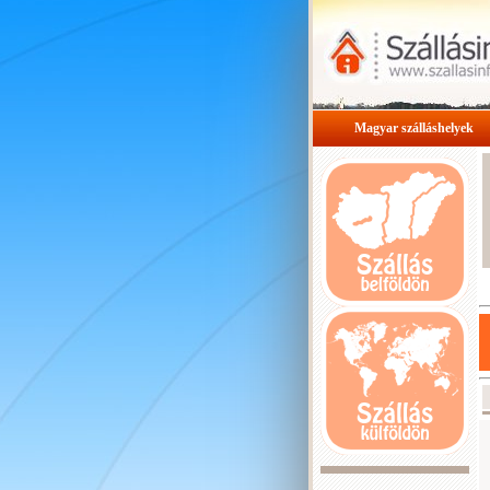
Magyar szálláshelyek