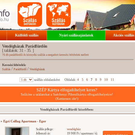
Külföldi szállás
Nyári szállásajánlatok
Akciós szállás
Vendégházak Parádfürdőn
[ találatok: 31 - 35. ]
76 db parádfürdői és környéki szállás a megadott keresési feltételek mellett
Keresési feltételek:
/
/
Szállás
Parádfürdő
Vendégházak
szállás oldalanként
Oldalak:
4
5
6
7
8
9
10
11
SZÉP Kártya elfogadóhelyet keres?
Szűkítse a találatokat a Széchenyi Pihenőkártya elfogadóhelyekre!
(Kattintson ide!)
Vendégházak Parádfürdő közelében:
» Egri Csillag Apartman - Eger
Szállás jellege:
vendégház
Jellemző ár:
19 900 Ft / apartman / éj