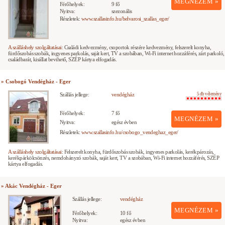
MEGNÉZEM »
Férőhelyek:
9 fő
Nyitva:
szezonális
Részletek:
www.szallasinfo.hu/belvarosi_szallas_eger/
A szálláshely szolgáltatásai:
Családi kedvezmény, csoportok részére kedvezmény, felszerelt konyha,
fürdőszobás szobák, ingyenes parkolás, saját kert, TV a szobában, Wi-Fi internet hozzáférés, zárt parkoló,
családbarát, kisállat bevihető, SZÉP kártya elfogadás.
» Csobogó Vendégház - Eger
Szállás jellege:
vendégház
5 db vélemény
Férőhelyek:
7 fő
MEGNÉZEM »
Nyitva:
egész évben
Részletek:
www.szallasinfo.hu/csobogo_vendeghaz_eger/
A szálláshely szolgáltatásai:
Felszerelt konyha, fürdőszobás szobák, ingyenes parkolás, kerékpározás,
kerékpárkölcsönzés, nemdohányzó szobák, saját kert, TV a szobában, Wi-Fi internet hozzáférés, SZÉP
kártya elfogadás.
» Akác Vendégház - Eger
Szállás jellege:
vendégház
MEGNÉZEM »
Férőhelyek:
10 fő
Nyitva:
egész évben