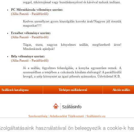
reggel, tükörtojással vagy bundáskenyérrel és kávéval tudunk indítani.
PC Mérnökiroda véleménye szerint:
(Júlia Panzió - Parádfürdő)
Kedves személyzet gyors kiszolgálás korrekt árak!Nagyon jól éreztük
magunkat!!!!
Erzsébet véleménye szerint:
(Júlia Panzió - Parádfürdő)
Tágas, tiszta, nagyon kényelmes szállás, megfizethetõ áron!
Mindenkinek ajánljuk!
Béla véleménye szerint:
(Júlia Panzió - Parádfürdő)
Jó a szállás, figyelmes felszolgálás, a konyha egyszerűen remek. A
szomszédban a tetejében a cukrászda kínálata elsőrangú! A parádfürdői
levegő, a szép környezet az igazi pihenés számunkra. Üdvözlettel K.B.
Szállások katalógusa
Térképes szálláskereső
Akciós szállás
Szerkesztőség
|
Adatkezelési Tájékoztató
|
Szállásinfo.eu
© Copyright
WebGuru Bt.
Szolgáltatásaink használatával ön beleegyezik a cookie-k h
Minden jog fenntartva.