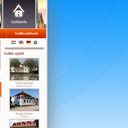
Szállásadóknak
Szállás ajánló
Villa Gabriella
Balatonboglár
Polgár Panzió
Villány