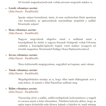
Jól éreztük magunkat,kedvesek voltak,szivesen megyünk máskor is.
László véleménye szerint:
(Júlia Panzió - Parádfürdő)
Igazán szépen berendezett, tiszta, és nem utolsósorban fûtött apartman
várt bennünket, az igényeinknek maximálisan megfelelt a szállás!
Köszönjük szépen!
Ilona véleménye szerint:
(Júlia Panzió - Parádfürdő)
Nagyon megvoltunk elégedve mind a szállással mind a
kiszolgálással.Az ételek is nagyon finomak bõségesek voltak.Udvarias
családias a kiszolgálás.Igénybe fogjuk venni máskor is,nagyon jol
éreztük magunkat. Köszönettel:Szilágyi Ilona Hajduszoboszlorol.
István véleménye szerint:
(Júlia Panzió - Parádfürdő)
Nincs különösebb megjegyzésem, nagyjából azt kaptam, amit vártam.
Tünde véleménye szerint:
(Júlia Panzió - Parádfürdő)
Megelégedésünket mutatja az is, hogy télen ismét ellátogatunk erre a
szép helyre, és szintén a Júlia Panzióban szállunk meg.
Bálint véleménye szerint:
(Júlia Panzió - Parádfürdő)
Viszonylag olcsó a szállás, szállóvendégeknek kedvezményes a reggeli
és vacsora menü a helyi étteremben. Tökéletes helyszín ahhoz, hogy az
egész napos kirándulás után álomra hajtsuk a fejünket itt, majd másnap