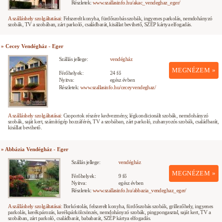
Részletek:
www.szallasinfo.hu/akac_vendeghaz_eger/
A szálláshely szolgáltatásai:
Felszerelt konyha, fürdőszobás szobák, ingyenes parkolás, nemdohányzó
szobák, TV a szobában, zárt parkoló, családbarát, kisállat bevihető, SZÉP kártya elfogadás.
» Cecey Vendégház - Eger
Szállás jellege:
vendégház
MEGNÉZEM »
Férőhelyek:
24 fő
Nyitva:
egész évben
Részletek:
www.szallasinfo.hu/ceceyvendeghaz/
A szálláshely szolgáltatásai:
Csoportok részére kedvezmény, légkondicionált szobák, nemdohányzó
szobák, saját kert, számítógép hozzáférés, TV a szobában, zárt parkoló, zuhanyozós szobák, családbarát,
kisállat bevihető.
» Abbázia Vendégház - Eger
Szállás jellege:
vendégház
MEGNÉZEM »
Férőhelyek:
9 fő
Nyitva:
egész évben
Részletek:
www.szallasinfo.hu/abbazia_vendeghaz_eger/
A szálláshely szolgáltatásai:
Borkóstolás, felszerelt konyha, fürdőszobás szobák, grillezőhely, ingyenes
parkolás, kerékpározás, kerékpárkölcsönzés, nemdohányzó szobák, pingpongasztal, saját kert, TV a
szobában, zárt parkoló, családbarát, bababarát, SZÉP kártya elfogadás.