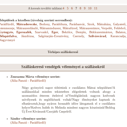
A keresés további találatai:
4
5
6
7
8
9
10
11
Települések a közelben (távolság szerinti sorrendben):
Parádfürdő
,
Mátraderecske
,
Bodony
,
Parádóhuta
,
Parádsasvár
,
Sirok
,
Mátraháza
,
Galyatető
,
Istenmezeje
,
Mátraszentlászló
,
Mátramindszent
,
Mátrafüred
,
Mátraszentimre
,
Verpelét
,
Feldebrő
,
Gyöngyös
,
Egerszalók
,
Szarvaskő
,
Eger
,
Bekölce
,
Demjén
,
Bükkszentmárton
,
Balaton
,
Bélapátfalva
,
Jászdózsa
,
Salgótarján-Eresztvény
,
Csernely
,
Szilvásvárad
,
Karancsalja
,
Nagyvisnyó
Térképes szálláskereső
Szálláskereső vendégek véleményei a szállásokról
Zsuzsanna Márta véleménye szerint:
(Júlia Panzió - Parádfürdő)
Négy gyönyörû napot töltöttünk e csodálatos Mátrai településen!A
szállásunkkal minden tekintetben elégedettek voltunk ahogy a
szomszédos étterem ételeivel is!Vendéglátóink nagyon kedvesek
szívélyesek és segítõkészek voltak!Nagy élményeket kaptunk és
elhatároztuk,hogy nyáron hosszabb idõre látogatunk el e csodálatos
helyre!Kedves Judith és Melinda mindent nagyon köszönünk!Boldog
Új Évet Kívánunk!Csorjáék Csepelrõl.
Sándor véleménye szerint:
(Júlia Panzió - Parádfürdő)