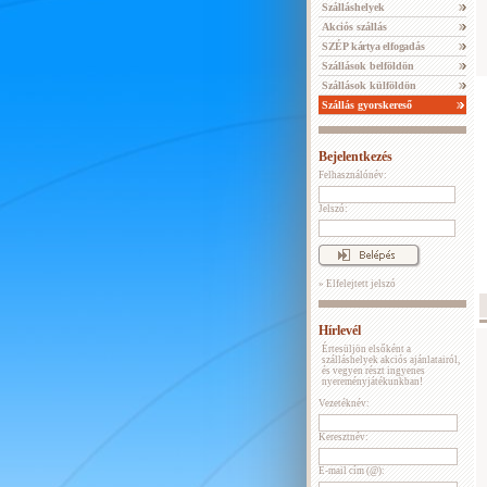
Szálláshelyek
Akciós szállás
SZÉP kártya elfogadás
Szállások belföldön
Szállások külföldön
Szállás gyorskereső
Bejelentkezés
Felhasználónév:
Jelszó:
» Elfelejtett jelszó
Hírlevél
Értesüljön elsőként a
szálláshelyek akciós ajánlatairól,
és vegyen részt ingyenes
nyereményjátékunkban!
Vezetéknév:
Keresztnév:
E-mail cím (@):