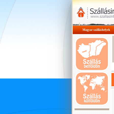
Magyar szálláshelyek