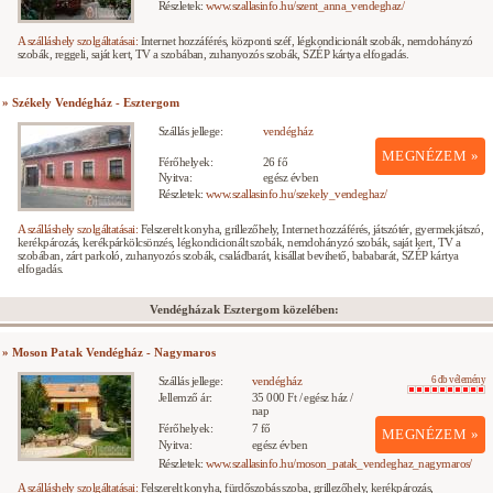
Részletek:
www.szallasinfo.hu/szent_anna_vendeghaz/
A szálláshely szolgáltatásai:
Internet hozzáférés, központi széf, légkondicionált szobák, nemdohányzó
szobák, reggeli, saját kert, TV a szobában, zuhanyozós szobák, SZÉP kártya elfogadás.
» Székely Vendégház - Esztergom
Szállás jellege:
vendégház
MEGNÉZEM »
Férőhelyek:
26 fő
Nyitva:
egész évben
Részletek:
www.szallasinfo.hu/szekely_vendeghaz/
A szálláshely szolgáltatásai:
Felszerelt konyha, grillezőhely, Internet hozzáférés, játszótér, gyermekjátszó,
kerékpározás, kerékpárkölcsönzés, légkondicionált szobák, nemdohányzó szobák, saját kert, TV a
szobában, zárt parkoló, zuhanyozós szobák, családbarát, kisállat bevihető, bababarát, SZÉP kártya
elfogadás.
Vendégházak Esztergom közelében:
» Moson Patak Vendégház - Nagymaros
Szállás jellege:
vendégház
6 db vélemény
Jellemző ár:
35 000 Ft / egész ház /
nap
Férőhelyek:
7 fő
MEGNÉZEM »
Nyitva:
egész évben
Részletek:
www.szallasinfo.hu/moson_patak_vendeghaz_nagymaros/
A szálláshely szolgáltatásai:
Felszerelt konyha, fürdőszobás szoba, grillezőhely, kerékpározás,