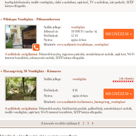
kerékpárkölcsönzés, önálló vendégház, rádió a szobában, saját kert, TV a szobában, zárt parkoló, SZÉP
kártya elfogadás.
» Piliskapu Vendégház - Pilisszentkereszt
Szállás jellege:
vendégház
Jellemző ár:
10 000 Ft / szoba / éj
MEGNÉZEM »
Férőhelyek:
12 fő
Nyitva:
egész évben
Részletek:
www.szallasinfo.hu/piliskapu_vendeghaz/
A szálláshely szolgáltatásai:
Felszerelt konyha, ingyenes parkolás, nemdohányzó szobák, saját kert, Wi-Fi
internet hozzáférés, zuhanyozós szobák, SZÉP kártya elfogadás.
» Harangvirág 36 Vendégház - Kismaros
Szállás jellege:
vendégház
3 db vélemény
Férőhelyek:
8 fő
MEGNÉZEM »
Nyitva:
egész évben
Részletek:
www.szallasinfo.hu/kismaros_harangvirag_vendeghaz/
A szálláshely szolgáltatásai:
Felszerelt konyha, fürdőszobás szobák, grillezőhely, nemdohányzó szobák,
önálló vendégház, saját kert, Wi-Fi internet hozzáférés, SZÉP kártya elfogadás.
A keresés további találatai:
1
2
3
4