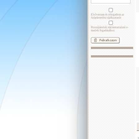
Elolvastam és elfogadom az
Adatkezelési tájékoztatót
Hozzájárulok reklámtartalmú e-
mailek fogadásához.