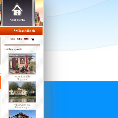
Szállásadóknak
Szállás ajánló
Muskátlis Ház
Mogyoród
Villa Gabriella
Balatonboglár