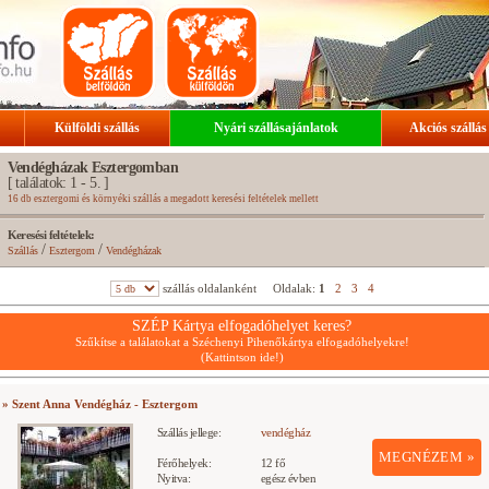
Külföldi szállás
Nyári szállásajánlatok
Akciós szállás
Vendégházak Esztergomban
[ találatok: 1 - 5. ]
16 db esztergomi és környéki szállás a megadott keresési feltételek mellett
Keresési feltételek:
/
/
Szállás
Esztergom
Vendégházak
szállás oldalanként
Oldalak:
1
2
3
4
SZÉP Kártya elfogadóhelyet keres?
Szűkítse a találatokat a Széchenyi Pihenőkártya elfogadóhelyekre!
(Kattintson ide!)
» Szent Anna Vendégház - Esztergom
Szállás jellege:
vendégház
MEGNÉZEM »
Férőhelyek:
12 fő
Nyitva:
egész évben