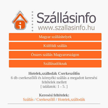
Magyar szálláshelyek
Külföldi szállás
Összes szállás Magyarországon
Szállásadóknak
Hotelek,szállodák Cserkeszőlőn
6 db cserkeszőlői és környéki szállás a megadott keresési
feltételek mellett
[ találatok: 1 - 5. ]
Keresési feltételek:
Szállás
/
Cserkeszőlő
/
Hotelek,szállodák