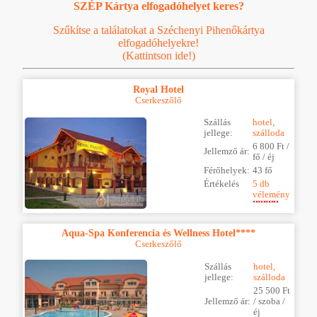
SZÉP Kártya elfogadóhelyet keres?
Szűkítse a találatokat a Széchenyi Pihenőkártya
elfogadóhelyekre!
(Kattintson ide!)
Royal Hotel
Cserkeszőlő
Szállás
hotel,
jellege:
szálloda
6 800 Ft /
Jellemző ár:
fő / éj
Férőhelyek:
43 fő
Értékelés
5 db
vélemény
Aqua-Spa Konferencia és Wellness Hotel****
Cserkeszőlő
Szállás
hotel,
jellege:
szálloda
25 500 Ft
Jellemző ár:
/ szoba /
éj