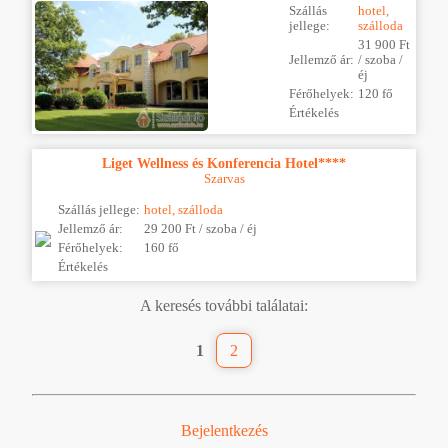
Szállás
hotel,
jellege:
szálloda
31 900 Ft
Jellemző ár:
/ szoba /
éj
Férőhelyek:
120 fő
Értékelés
Liget Wellness és Konferencia Hotel****
Szarvas
Szállás jellege:
hotel, szálloda
Jellemző ár:
29 200 Ft / szoba / éj
Férőhelyek:
160 fő
Értékelés
A keresés további találatai:
1
2
Bejelentkezés