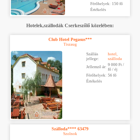
Férőhelyek:
150 fő
Értékelés
Hotelek,szállodák Cserkeszőlő közelében:
Club Hotel Pegasus***
Tiszaug
Szállás
hotel,
jellege:
szálloda
9 000 Ft /
Jellemző ár:
fő / éj
Férőhelyek:
56 fő
Értékelés
Szálloda**** 63479
Szolnok