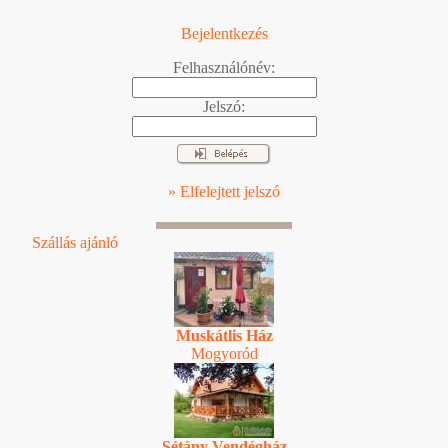
Bejelentkezés
Felhasználónév:
Jelszó:
» Elfelejtett jelszó
Szállás ajánló
Muskátlis Ház
Mogyoród
Sétány Vendégház