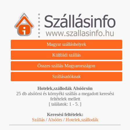
Magyar szálláshelyek
Külföldi szállás
Összes szállás Magyarországon
Szállásadóknak
Hotelek,szállodák Alsóörsön
25 db alsóörsi és környéki szállás a megadott keresési
feltételek mellett
[ találatok: 1 - 5. ]
Keresési feltételek:
Szállás
/
Alsóörs
/
Hotelek,szállodák