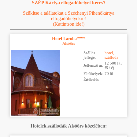
SZÉP Kártya elfogadóhelyet keres?
Szűkítse a találatokat a Széchenyi Pihenőkártya
elfogadóhelyekre!
(Kattintson ide!)
Hotel Laroba****
Alsóörs
Szállás
hotel,
jellege:
szálloda
12 500 Ft /
Jellemző ár:
fő / éj
Férőhelyek:
70 fő
Értékelés
Hotelek,szállodák Alsóörs közelében: