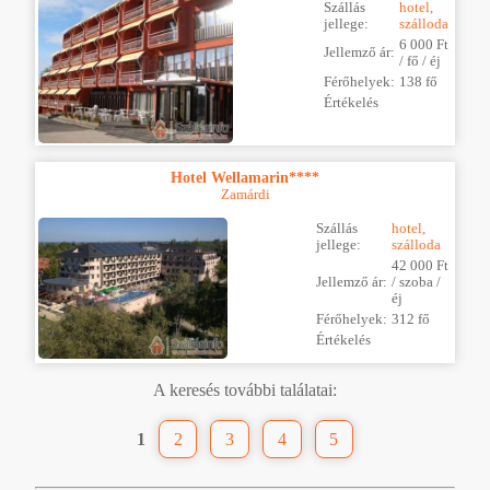
Szállás
hotel,
jellege:
szálloda
6 000 Ft
Jellemző ár:
/ fő / éj
Férőhelyek:
138 fő
Értékelés
Hotel Wellamarin****
Zamárdi
Szállás
hotel,
jellege:
szálloda
42 000 Ft
Jellemző ár:
/ szoba /
éj
Férőhelyek:
312 fő
Értékelés
A keresés további találatai:
1
2
3
4
5