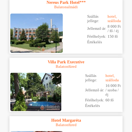
Nereus Park Hotel***
Balatonalmádi
Szállás
hotel,
jellege:
szálloda
8 000 Ft
Jellemző ár:
/ fő / éj
Férőhelyek:
150 fő
Értékelés
Villa Park Executive
Balatonfüred
Szállás
hotel,
jellege:
szálloda
16 000 Ft
Jellemző ár:
/ szoba /
éj
Férőhelyek:
60 fő
Értékelés
Hotel Margaréta
Balatonfüred