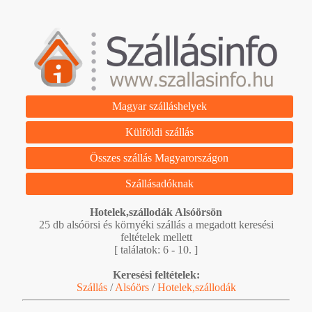
Magyar szálláshelyek
Külföldi szállás
Összes szállás Magyarországon
Szállásadóknak
Hotelek,szállodák Alsóörsön
25 db alsóörsi és környéki szállás a megadott keresési
feltételek mellett
[ találatok: 6 - 10. ]
Keresési feltételek:
Szállás
/
Alsóörs
/
Hotelek,szállodák