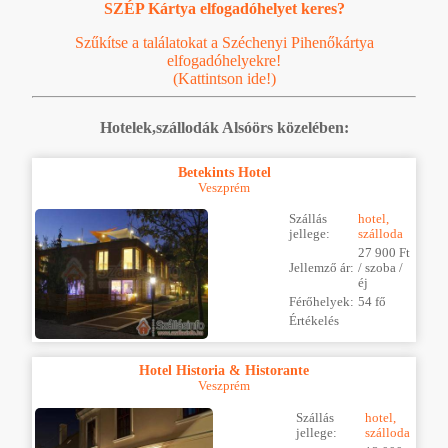
SZÉP Kártya elfogadóhelyet keres?
Szűkítse a találatokat a Széchenyi Pihenőkártya
elfogadóhelyekre!
(Kattintson ide!)
Hotelek,szállodák Alsóörs közelében:
Betekints Hotel
Veszprém
Szállás
hotel,
jellege:
szálloda
27 900 Ft
Jellemző ár:
/ szoba /
éj
Férőhelyek:
54 fő
Értékelés
Hotel Historia & Historante
Veszprém
Szállás
hotel,
jellege:
szálloda