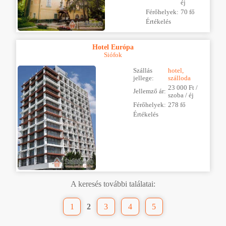
éj
Férőhelyek:
70 fő
Értékelés
Hotel Európa
Siófok
Szállás
hotel,
jellege:
szálloda
23 000 Ft /
Jellemző ár:
szoba / éj
Férőhelyek:
278 fő
Értékelés
A keresés további találatai:
1
2
3
4
5