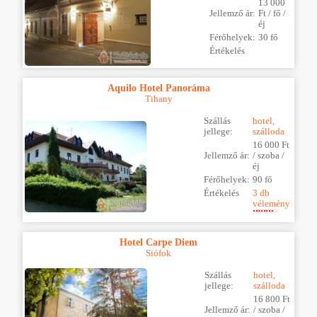
13 000
Jellemző ár:
Ft / fő /
éj
Férőhelyek:
30 fő
Értékelés
Aquilo Hotel Panoráma
Tihany
Szállás
hotel,
jellege:
szálloda
16 000 Ft
Jellemző ár:
/ szoba /
éj
Férőhelyek:
90 fő
Értékelés
3 db
vélemény
Hotel Carpe Diem
Siófok
Szállás
hotel,
jellege:
szálloda
16 800 Ft
Jellemző ár:
/ szoba /