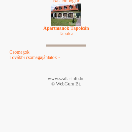
Balatonboglár
Apartmanok Tapolcán
Tapolca
Csomagok
További csomagajánlatok »
www.szallasinfo.hu
© WebGuru Bt.