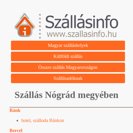
Magyar szálláshelyek
Külföldi szállás
Összes szállás Magyarországon
Szállásadóknak
Szállás Nógrád megyében
Bánk
hotel, szálloda Bánkon
Bercel