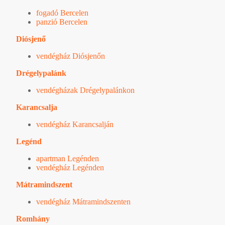
fogadó Bercelen
panzió Bercelen
Diósjenő
vendégház Diósjenőn
Drégelypalánk
vendégházak Drégelypalánkon
Karancsalja
vendégház Karancsalján
Legénd
apartman Legénden
vendégház Legénden
Mátramindszent
vendégház Mátramindszenten
Romhány