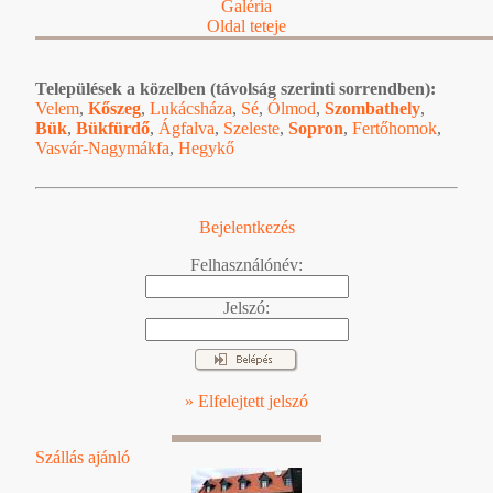
Galéria
Oldal teteje
Települések a közelben (távolság szerinti sorrendben):
Velem
,
Kőszeg
,
Lukácsháza
,
Sé
,
Ólmod
,
Szombathely
,
Bük
,
Bükfürdő
,
Ágfalva
,
Szeleste
,
Sopron
,
Fertőhomok
,
Vasvár-Nagymákfa
,
Hegykő
Bejelentkezés
Felhasználónév:
Jelszó:
» Elfelejtett jelszó
Szállás ajánló