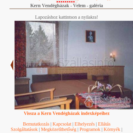
Kern Vendégházak - Velem - galéria
Lapozáshoz kattintson a nyilakra!
Vissza a Kern Vendégházak indexképeihez
Bemutatkozás
|
Kapcsolat
|
Elhelyezés
|
Ellátás
Szolgáltatások
|
Megközelíthetőség
|
Programok
|
Környék
|