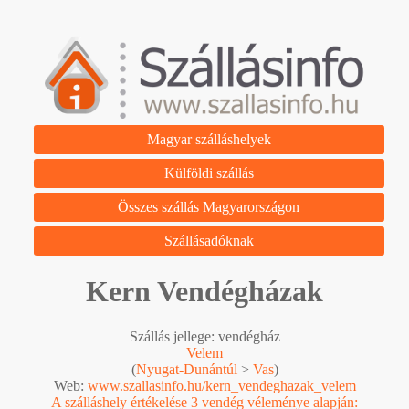
Magyar szálláshelyek
Külföldi szállás
Összes szállás Magyarországon
Szállásadóknak
Kern Vendégházak
Szállás jellege: vendégház
Velem
(
Nyugat-Dunántúl
>
Vas
)
Web:
www.szallasinfo.hu/kern_vendeghazak_velem
A szálláshely értékelése 3 vendég véleménye alapján: