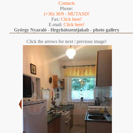
Contacts
Phone:
(+36) 30/9 - MUTASD!
Fax:
Click here!
E-mail:
Click here!
György Nyaraló - Hegyhátszentjakab - photo gallery
Click the arrows for next / previous image!