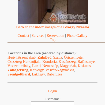
Back to the index images of a György Nyaraló
Contact
|
Services
|
Reservation
|
Photo Gallery
Top
Locations in the area (ordered by distance):
Hegyhátszentjakab
,
Zalalövő
,
Szatta
,
Őriszentpéter
,
Csesztreg-Kerkaújfalu
,
Kondorfa
,
Kustánszeg
,
Bajánsenye
,
Vasszentmihály
,
Lenti
,
Nemesnép
,
Magyarlak
,
Kiskutas
,
Zalaegerszeg
,
Kétvölgy
,
Vasvár-Nagymákfa
,
Szentgotthárd
,
Lakhegy
,
Rábafüzes
Login
Username: