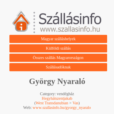
Magyar szálláshelyek
Külföldi szállás
Összes szállás Magyarországon
Szállásadóknak
György Nyaraló
Category: vendégház
Hegyhátszentjakab
(
West Transdanubian
>
Vas
)
Web:
www.szallasinfo.hu/gyorgy_nyaralo