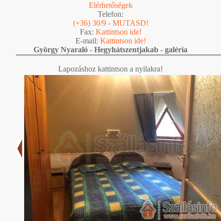
Elérhetőségek
Telefon:
(+36) 30/9 - MUTASD!
Fax:
Kattintson ide!
E-mail:
Kattintson ide!
György Nyaraló - Hegyhátszentjakab - galéria
Lapozáshoz kattintson a nyilakra!