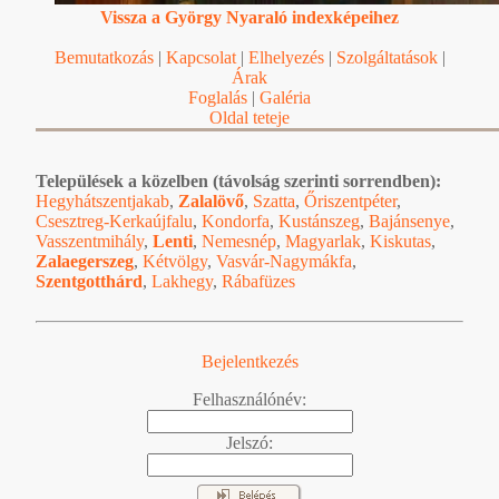
Vissza a György Nyaraló indexképeihez
Bemutatkozás
|
Kapcsolat
|
Elhelyezés
|
Szolgáltatások
|
Árak
Foglalás
|
Galéria
Oldal teteje
Települések a közelben (távolság szerinti sorrendben):
Hegyhátszentjakab
,
Zalalövő
,
Szatta
,
Őriszentpéter
,
Csesztreg-Kerkaújfalu
,
Kondorfa
,
Kustánszeg
,
Bajánsenye
,
Vasszentmihály
,
Lenti
,
Nemesnép
,
Magyarlak
,
Kiskutas
,
Zalaegerszeg
,
Kétvölgy
,
Vasvár-Nagymákfa
,
Szentgotthárd
,
Lakhegy
,
Rábafüzes
Bejelentkezés
Felhasználónév:
Jelszó: