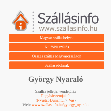
Magyar szálláshelyek
Külföldi szállás
Összes szállás Magyarországon
Szállásadóknak
György Nyaraló
Szállás jellege: vendégház
Hegyhátszentjakab
(
Nyugat-Dunántúl
>
Vas
)
Web:
www.szallasinfo.hu/gyorgy_nyaralo