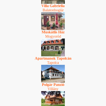
Villa Gabriella
Balatonboglár
Muskátlis Ház
Mogyoród
Apartmanok Tapolcán
Tapolca
Polgár Panzió
Villány