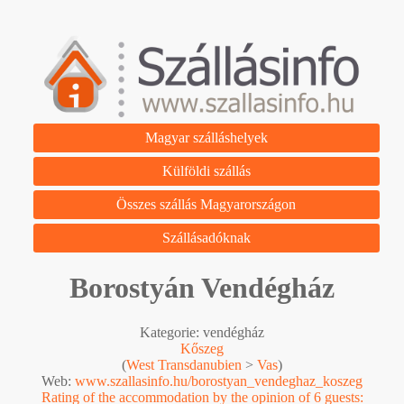
Magyar szálláshelyek
Külföldi szállás
Összes szállás Magyarországon
Szállásadóknak
Borostyán Vendégház
Kategorie: vendégház
Kőszeg
(
West Transdanubien
>
Vas
)
Web:
www.szallasinfo.hu/borostyan_vendeghaz_koszeg
Rating of the accommodation by the opinion of 6 guests: