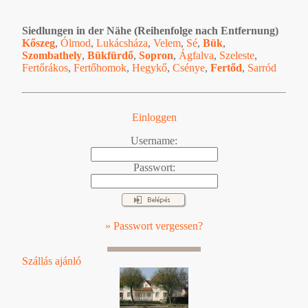
Siedlungen in der Nähe (Reihenfolge nach Entfernung)
Kőszeg
,
Ólmod
,
Lukácsháza
,
Velem
,
Sé
,
Bük
,
Szombathely
,
Bükfürdő
,
Sopron
,
Ágfalva
,
Szeleste
,
Fertőrákos
,
Fertőhomok
,
Hegykő
,
Csénye
,
Fertőd
,
Sarród
Einloggen
Username:
Passwort:
» Passwort vergessen?
Szállás ajánló