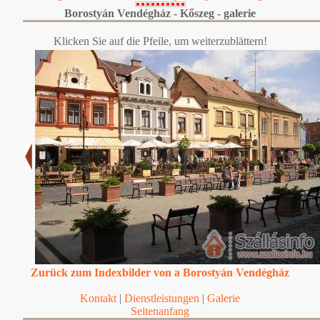
Borostyán Vendégház - Kőszeg - galerie
Klicken Sie auf die Pfeile, um weiterzublättern!
Zurück zum Indexbilder von a Borostyán Vendégház
Kontakt
|
Dienstleistungen
|
Galerie
Seitenanfang