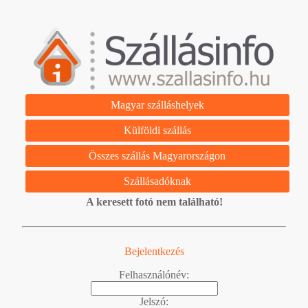
Magyar szálláshelyek
Külföldi szállás
Összes szállás Magyarországon
Szállásadóknak
A keresett fotó nem található!
Bejelentkezés
Felhasználónév:
Jelszó: